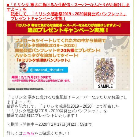
■「
ミリシタ 寒さに負けるな生配信～スーパーなふたりがお届けしま
すよ～
」を
記念して、「
ミリシタ感謝祭2019～2020開発公式パンフレット」
プレゼントキャンペーン実施！
「ミリシタ 寒さに負けるな生配信！～スーパーなふたりがお届けし
ますよ～」の
放送を記念して、
「ミリシタ感謝祭2019～2020」にて配布した
「ミリシタ感謝祭2019～2020開発公式パンフレット」を
抽選で20名様にプレゼントいたします！
＜期間＞開催中～2020年2月17日(月)23：59まで
詳しくは
こちら
をご確認ください！