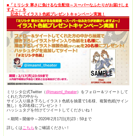
■「
ミリシタ 寒さに負けるな生配信～スーパーなふたりがお届けしま
すよ～
」を
記念して
イラスト色紙プレゼントキャンペーン実施！
ミリシタ公式Twitter（
@imasml_theater
）をフォロー＆ツイートして
くれた方の中から
サイン入り描き下ろしイラスト色紙を
抽選で1名様、
複製色紙(サイン
無し）を20名様にプレゼント！
ハッシュタグを付けてツイートしてくださいね！
＜期間＞開催中～2020年2月17日(月)23：59まで
詳しくは
こちら
をご確認ください！