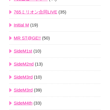
765ミリオン合同LIVE
(35)
Initial M
(19)
MR ST@GE!!
(50)
SideM1st
(10)
SideM2nd
(13)
SideM3rd
(10)
SideM3rd
(39)
SideM4th
(33)