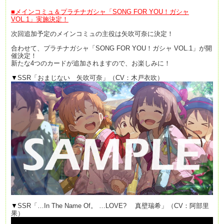
■メインコミュ＆
プラチナガシャ「SONG FOR YOU！ガシャ
VOL.1」実施決定！
次回追加予定のメインコミュの主役は矢吹可奈に決定！
合わせて、プラチナガシャ「SONG FOR YOU！ガシャ VOL.1」が開
催決定！
新たな4つのカードが追加されますので、お楽しみに！
▼
SSR「おまじない 矢吹可奈」（CV：木戸衣吹）
▼
SSR「…In The Name Of。 …LOVE? 真壁瑞希」（CV：阿部里
果）