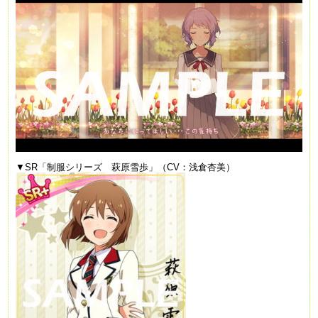
▼SR「制服シリーズ 萩原雪歩」（CV：浅倉杏美）