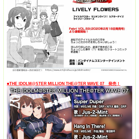
■THE IDOLM@STER MILLION THE@TER WAVE 07 発売
！