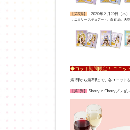
【第3弾】
2020年２月20日（木
→ エミリー スチュアート、白石 紬、
◆コラボ期間限定！ ユニッ
第1弾から第3弾まで、各ユニット
【第1弾】
Sherry 'n Cher