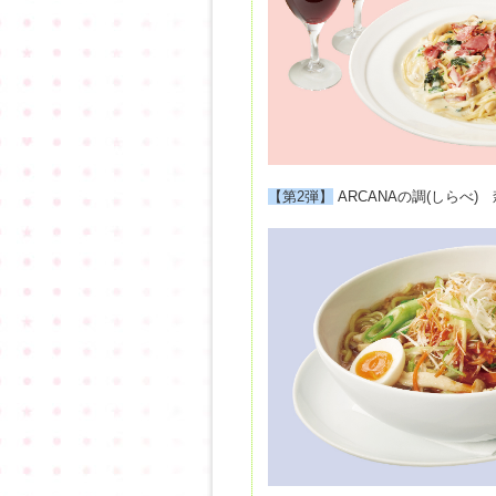
【第2弾】
ARCANAの調(しらべ)