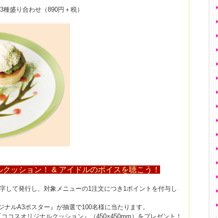
種盛り合わせ（890円＋税）
ルクッション！ & アイドルのボイスを聴こう！
印字して発行し、
対象メニューの1注文につき1ポイントを付与し
ジナルA3ポスター』が抽選で100名様に当たります。
ココスオリジナルクッション』（450×450mm）をプレゼント！