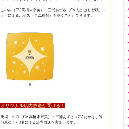
このみ（CV.高橋未奈美）・三浦あずさ（CV.たかはし智秋）・
ゆう）によるボイス（全21種類）を聴くことができます。
ボオリジナル店内放送が聞ける！
馬場このみ（CV.高橋未奈美）・三浦あずさ（CV.たかはし智
V.郁原ゆう）3名による店内放送を実施します。