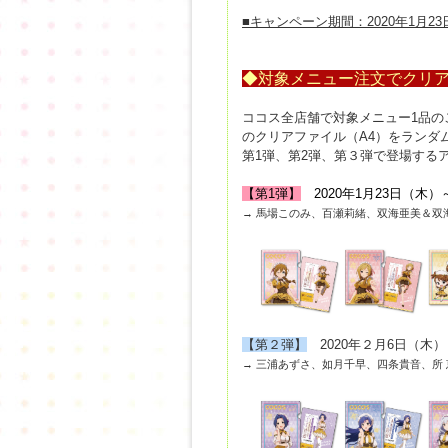
■キャンペーン期間：2020年1月23
◆対象メニュー注文でクリ
ココス全店舗で対象メニュー1品の
のクリアファイル（A4）をランダ
第1弾、第2弾、第３弾で登場する
【第1弾】
2020年1月23日（木）
→ 馬場このみ、百瀬莉緒、双海亜美＆双
【第２弾】
2020年２月6日（木）
→ 三浦あずさ、如月千早、四条貴音、所