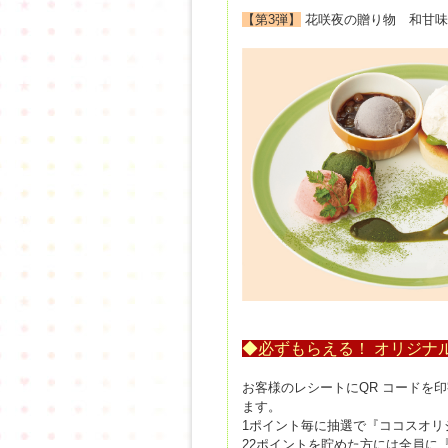
【第3弾】
花咲夜の贈り物 和甘味3
◆必ずもらえる！ オリジナ
お客様のレシートにQR コードを
ます。
1ポイント毎に抽選で『ココスオリ
22ポイントを貯めた方には全員に『