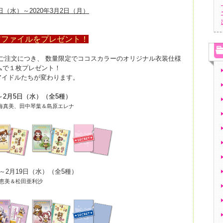
日（水）～2020年3月2日（月）
アファイルをプレゼント！
ご注文につき、 数量限定でココスカラーのオリジナル衣装仕様
ムで１枚プレゼント！
アイドルたちが変わります。
～2月5日（水）（全5種）
海真美、田中琴葉＆島原エレナ
～2月19日（水）（全5種）
 恵美＆松田亜利沙