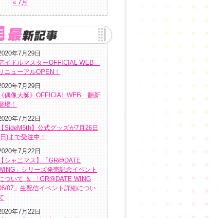
« 7月
2020年7月29日
アイドルマスターOFFICIAL WEB
リニューアルOPEN！
2020年7月29日
《偶像大師》OFFICIAL WEB 翻新
登場！
2020年7月22日
【SideM5th】公式グッズが7月26日
(日)まで受注中！
2020年7月22日
【シャニマス】「GR@DATE
WING」シリーズ発売記念イベント
について ＆ 「GR@DATE WING
06/07」生配信イベント詳細につい
て
2020年7月22日