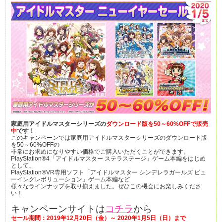
家庭用アイドルマスターシリーズの
ダウンロード版を50～60%OFFで販売
中
です！
このキャンペーンでは家庭用アイドルマスターシリーズのダウンロード版
を50～60%OFFの
非常にお求めになりやすい価格でご購入いただくことができます。
PlayStation®4「アイドルマスター ステラステージ」ゲーム本編をはじめ
として、
PlayStation®VR専用ソフト「アイドルマスター シンデレラガールズ ビュ
ーイングレボリューション」ゲーム本編など
様々なラインナップを取り揃えました。ぜひこの機会にお楽しみくださ
い！
キャンペーンサイトは
コチラ
から
セール期間：2019年12月20日（金）～ 2020年1月5日（日）まで