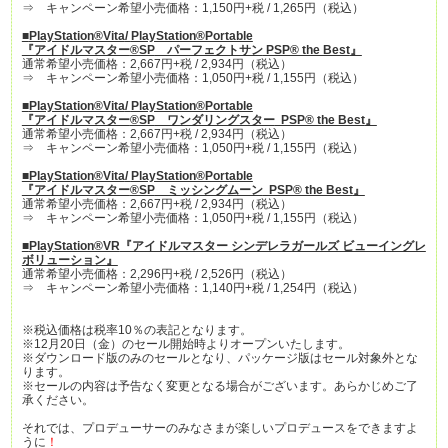
⇒ キャンペーン希望小売価格：1,150円+税 / 1,265円（税込）
■
PlayStation®Vita
/
PlayStation®Portable
『アイドルマスター
®SP
パーフェクトサン
PSP® the Best
』
通常希望小売価格：2,667円+税 / 2,934円（税込）
⇒ キャンペーン希望小売価格：1,050円+税 / 1,155円（税込）
■
PlayStation®Vita
/
PlayStation®Portable
『アイドルマスター
®SP
ワンダリングスター
PSP® the Best
』
通常希望小売価格：2,667円+税 / 2,934円（税込）
⇒ キャンペーン希望小売価格：1,050円+税 / 1,155円（税込）
■PlayStation®Vita
/
PlayStation®Portable
『アイドルマスター
®SP
ミッシングムーン
PSP® the Best
』
通常希望小売価格：2,667円+税 / 2,934円（税込）
⇒ キャンペーン希望小売価格：1,050円+税 / 1,155円（税込）
■
PlayStation®VR
『アイドルマスター シンデレラガールズ ビューイングレ
ボリューション』
通常希望小売価格：2,296円+税 / 2,526円（税込）
⇒ キャンペーン希望小売価格：1,140円+税 / 1,254円（税込）
※税込価格は税率10％の表記となります。
※12月20日（金）のセール開始時よりオープンいたします。
※ダウンロード版のみのセールとなり、パッケージ版はセール対象外とな
ります。
※セールの内容は予告なく変更となる場合がございます。あらかじめご了
承ください。
それでは、プロデューサーのみなさまが楽しいプロデュースをできますよ
うに
！