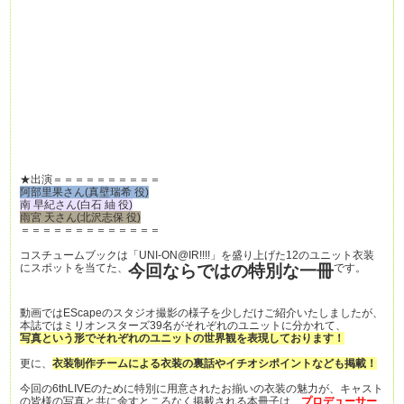
★出演＝＝＝＝＝＝＝＝＝＝
阿部里果さん(真壁瑞希 役)
南 早紀さん(白石 紬 役)
雨宮 天さん(北沢志保 役)
＝＝＝＝＝＝＝＝＝＝＝＝＝
コスチュームブックは「UNI-ON@IR!!!!」を盛り上げた12のユニット衣装
にスポットを当てた、
今回ならではの特別な一冊
です。
動画ではEScapeのスタジオ撮影の様子を少しだけご紹介いたしましたが、
本誌ではミリオンスターズ39名がそれぞれのユニットに分かれて、
写真という形でそれぞれのユニットの世界観を表現しております！
更に、
衣装制作チームによる衣装の裏話やイチオシポイントなども掲載！
今回の6thLIVEのために特別に用意されたお揃いの衣装の魅力が、キャスト
の皆様の写真と共に余すところなく掲載される本冊子は、
プロデューサー