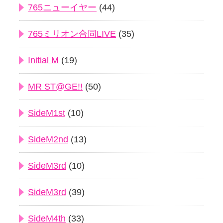
765ニューイヤー
(44)
765ミリオン合同LIVE
(35)
Initial M
(19)
MR ST@GE!!
(50)
SideM1st
(10)
SideM2nd
(13)
SideM3rd
(10)
SideM3rd
(39)
SideM4th
(33)