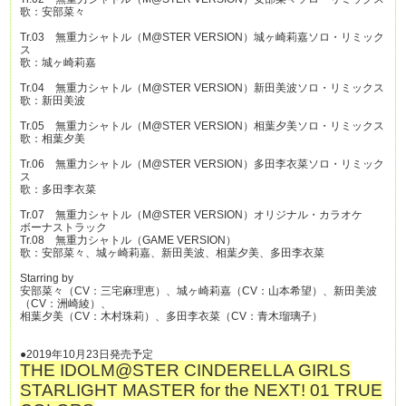
歌：安部菜々
Tr.03 無重力シャトル（M@STER VERSION）城ヶ崎莉嘉ソロ・リミック
ス
歌：城ヶ崎莉嘉
Tr.04 無重力シャトル（M@STER VERSION）新田美波ソロ・リミックス
歌：新田美波
Tr.05 無重力シャトル（M@STER VERSION）相葉夕美ソロ・リミックス
歌：相葉夕美
Tr.06 無重力シャトル（M@STER VERSION）多田李衣菜ソロ・リミック
ス
歌：多田李衣菜
Tr.07 無重力シャトル（M@STER VERSION）オリジナル・カラオケ
ボーナストラック
Tr.08 無重力シャトル（GAME VERSION）
歌：安部菜々、城ヶ崎莉嘉、新田美波、相葉夕美、多田李衣菜
Starring by
安部菜々（CV：三宅麻理恵）、城ヶ崎莉嘉（CV：山本希望）、新田美波
（CV：洲崎綾）、
相葉夕美（CV：木村珠莉）、多田李衣菜（CV：青木瑠璃子）
●2019年10月23日発売予定
THE IDOLM@STER CINDERELLA GIRLS
STARLIGHT MASTER for the NEXT! 01 TRUE