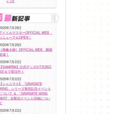
« 7月
2020年7月29日
アイドルマスターOFFICIAL WEB
リニューアルOPEN！
2020年7月29日
《偶像大師》OFFICIAL WEB 翻新
登場！
2020年7月22日
【SideM5th】公式グッズが7月26日
(日)まで受注中！
2020年7月22日
【シャニマス】「GR@DATE
WING」シリーズ発売記念イベント
について ＆ 「GR@DATE WING
06/07」生配信イベント詳細につい
て
2020年7月22日