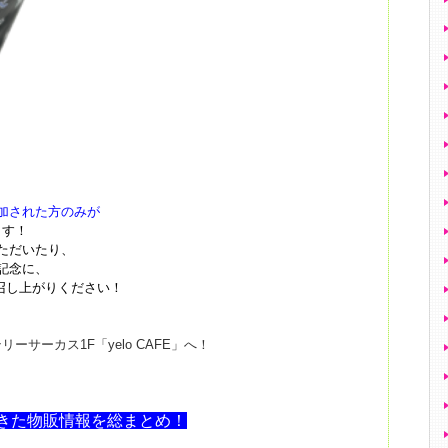
、
加された方のみが
ます！
ただいたり、
記念に、
召し上がりください！
サーカス1F「yelo CAFE」へ！
きた物販情報を総まとめ！