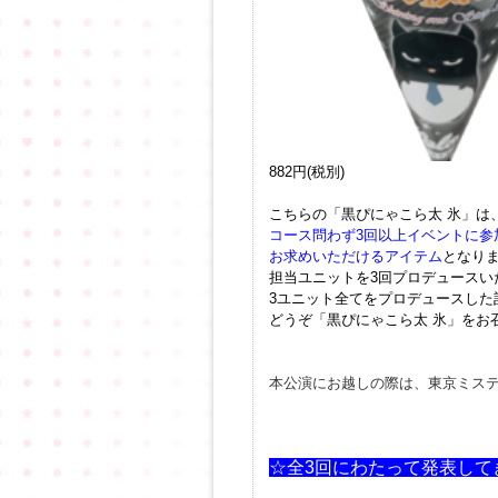
882円(税別)
こちらの
「黒ぴにゃこら太 氷」
は
コース問わず3回以上イベントに参
お求めいただけるアイテム
となり
担当ユニットを3回プロデュースい
3ユニット全てをプロデュースした
どうぞ「黒ぴにゃこら太 氷」をお
本公演にお越しの際は、東京ミステリー
☆全3回にわたって発表して