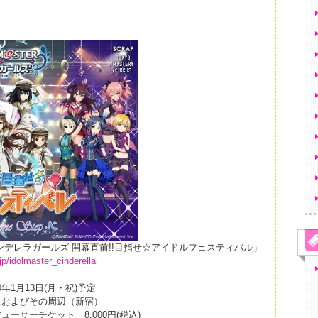
ンデレラガールズ 開幕直前!!目指せ☆アイドルフェスティバル」
jp/idolmaster_cinderella
0年1月13日(月・祝)予定
スおよびその周辺（新宿）
ーサーチケット 8,000円(税込)