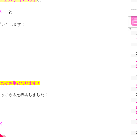
氷」
と
開いたします！
ゃのかき氷となります！
にゃこら太を表現しました！
氷