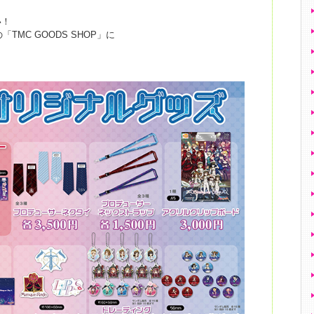
い！
TMC GOODS SHOP」に