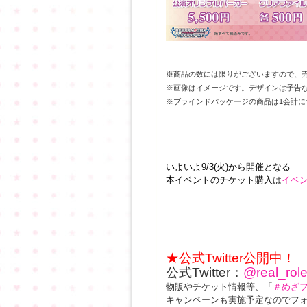
※商品の数には限りがございますので、
※画像はイメージです。デザインは予告
※ブラインドパッケージの商品は1会計に
いよいよ9/3(火)から開催となる
本イベントの
チケット購入
は
イベ
★公式Twitter公開中！
公式Twitter：
@real_rol
物販やチケット情報等、「
＃めざ
キャンペーンも実施予定なのでフ