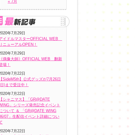
« 7月
2020年7月29日
アイドルマスターOFFICIAL WEB
リニューアルOPEN！
2020年7月29日
《偶像大師》OFFICIAL WEB 翻新
登場！
2020年7月22日
【SideM5th】公式グッズが7月26日
(日)まで受注中！
2020年7月22日
【シャニマス】「GR@DATE
WING」シリーズ発売記念イベント
について ＆ 「GR@DATE WING
06/07」生配信イベント詳細につい
て
2020年7月22日