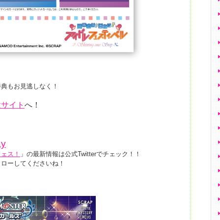
特典もお見逃しなく！
設サイト
へ！
ay
フェス！
」の最新情報は公式Twitterでチェック！！
ォローしてくださいね！