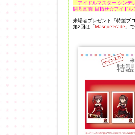
「アイドルマスター シンデ
開幕直前!!目指せ☆アイド
来場者プレゼント「特製ブ
第2回は
「
Masque:Rade
」
で