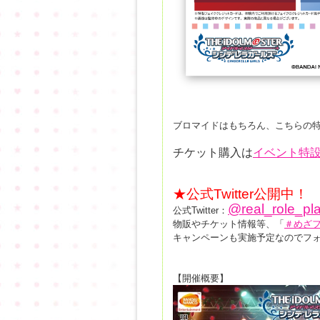
ブロマイドはもちろん、こちらの
チケット購入は
イベント特
★公式Twitter公開中！
@real_role_pl
公式Twitter：
物販やチケット情報等、「
＃めざ
キャンペーンも実施予定なのでフ
【開催概要】