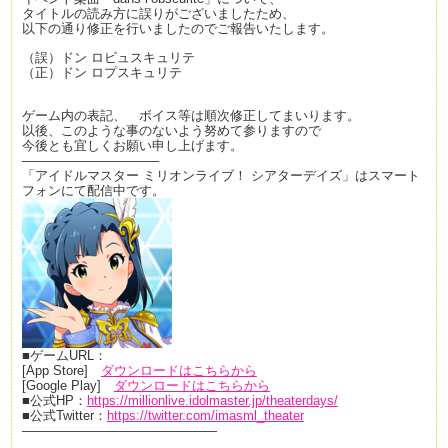
タイトルの読み方に誤りがございましたため、
以下の通り修正を行いましたのでご報告いたします。
（誤）ドン ロビュスキュリテ
（正）ドン ロプスキュリテ
ゲーム内の表記、 ボイス等は順次修正してまいります。
以後、このような事のないよう努めて参りますので
今後とも宜しくお願い申し上げます。
——————————–
「アイドルマスター ミリオンライブ！ シアターデイズ」はスマート
フォンにて配信中です。
■ゲームURL：
[App Store]
ダウンロードはこちらから
[Google Play]
ダウンロードはこちらから
■公式HP：
https://millionlive.idolmaster.jp/theaterdays/
■公式Twitter：
https://twitter.com/imasml_theater
———————————————