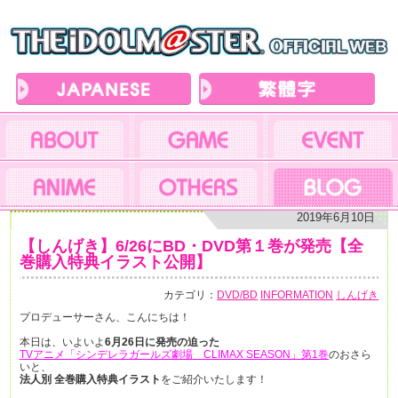
2019年6月10日
【しんげき】6/26にBD・DVD第１巻が発売【全
巻購入特典イラスト公開】
カテゴリ：
DVD/BD
INFORMATION
しんげき
プロデューサーさん、こんにちは！
本日は、いよいよ
6月26日に発売の迫った
TVアニメ「シンデレラガールズ劇場 CLIMAX SEASON」第1巻
のおさら
いと、
法人別 全巻購入特典イラスト
をご紹介いたします！