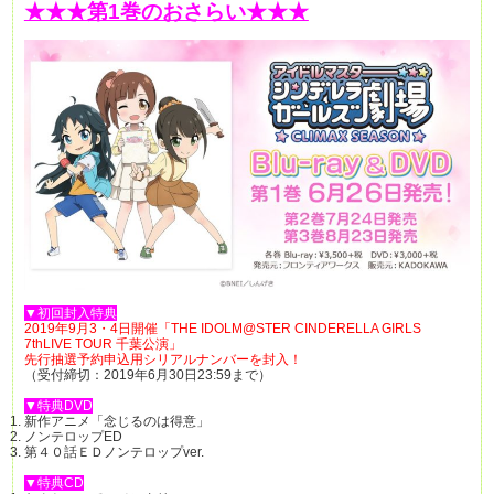
★★★第1巻のおさらい★★★
▼初回封入特典
2019年9月3・4日開催「THE IDOLM@STER CINDERELLA GIRLS
7thLIVE TOUR 千葉公演」
先行抽選予約申込用シリアルナンバーを封入！
（受付締切：2019年6月30日23:59まで）
▼特典DVD
新作アニメ「念じるのは得意」
ノンテロップED
第４０話ＥＤノンテロップver.
▼特典CD