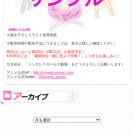
※描き下ろしイラスト使用色紙
※配布時期や配布方法につきましては、各法人様にご確認ください。
明日はいよいよ第50話（4期11話）が放送予定！
6月25日には、「最終回を一緒に見よう特番！」ニコ生もお楽しみに！
引き続き、「シンデレラガールズ劇場」をどうぞよろしくお願いします♪
アニメ公式HP：
http://cingeki-anime.com/
アニメ公式Twitter：
@cingeki_anime