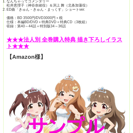
なんちゃってコメンタリー
松井恵理子（神谷奈緒役）＆渕上 舞（北条加蓮役）
ED曲「きゅん・きゅん・まっくす」ショートver.
価格：BD 3500円/DVD3000円＋税
仕様：本編BD/DVD＋特典DVD＋特典CD（3枚組）
収録：第40～44話＋特別版34～36話
★★★法人別 全巻購入特典 描き下ろしイラス
ト★★★
【Amazon様】