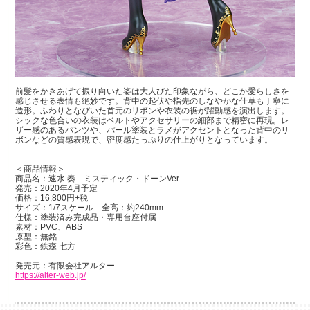
前髪をかきあげて振り向いた姿は大人びた印象ながら、どこか愛らしさを
感じさせる表情も絶妙です。背中の起伏や指先のしなやかな仕草も丁寧に
造形。ふわりとなびいた首元のリボンや衣装の裾が躍動感を演出します。
シックな色合いの衣装はベルトやアクセサリーの細部まで精密に再現。レ
ザー感のあるパンツや、パール塗装とラメがアクセントとなった背中のリ
ボンなどの質感表現で、密度感たっぷりの仕上がりとなっています。
＜商品情報＞
商品名：速水 奏 ミスティック・ドーンVer.
発売：2020年4月予定
価格：16,800円+税
サイズ：1/7スケール 全高：約240mm
仕様：塗装済み完成品・専用台座付属
素材：PVC、ABS
原型：無銘
彩色：鉄森 七方
発売元：有限会社アルター
https://alter-web.jp/