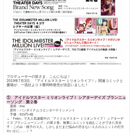
プロデューサーの皆さま、こんにちは！
2019年7月3日、『アイドルマスター ミリオンライブ！』関連コミックと
書籍が、一迅社より３冊同時発売が決定いました！
① アイドルマスター ミリオンライブ！ シアターデイズ ブランニュ
ーソング 第２巻
漫画：ima
原作：バンダイナムコエンターテインメント
予価：815円+税
→「Febri」で大人気連載中の「アイドルマスター ミリオンライブ！ シアターデ
イズ ブランニューソング」の第２巻。
無事にユニットを組むことができた百合
子・このみ・桃子の３人。しかしまだまだ悩みの尽きない３人のユニットの行方
やいかに……！？