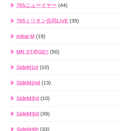
765ニューイヤー
(44)
765ミリオン合同LIVE
(35)
Initial M
(19)
MR ST@GE!!
(50)
SideM1st
(10)
SideM2nd
(13)
SideM3rd
(10)
SideM3rd
(39)
SideM4th
(33)