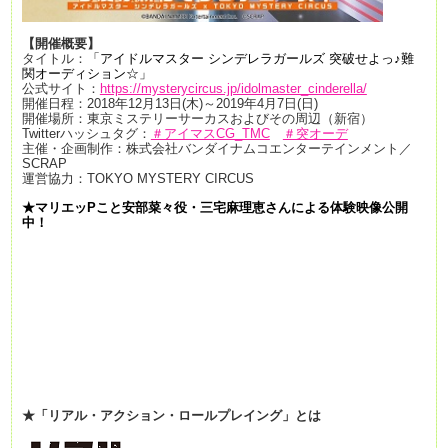
【開催概要】
タイトル：
「アイドルマスター シンデレラガールズ 突破せよっ♪難
関オーディション☆」
公式サイト：
https://mysterycircus.jp/idolmaster_cinderella/
開催日程：2018年12月13日(木)～2019年4月7日(日)
開催場所：東京ミステリーサーカスおよびその周辺（新宿）
Twitterハッシュタグ：
＃アイマスCG_TMC
＃突オーデ
主催・企画制作：株式会社バンダイナムコエンターテインメント／
SCRAP
運営協力：TOKYO MYSTERY CIRCUS
★マリエッPこと安部菜々役・三宅麻理恵さんによる体験映像公開
中！
★「リアル・アクション・ロールプレイング」とは