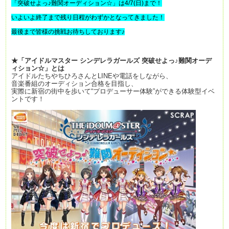
「突破せよっ♪難関オーディション☆」は4/7(日)まで！
いよいよ終了まで残り日程がわずかとなってきました！
最後まで皆様の挑戦お待ちしております♪
★「アイドルマスター シンデレラガールズ 突破せよっ♪難関オーデ
ィション☆」とは
アイドルたちやちひろさんとLINEや電話をしながら、
音楽番組のオーディション合格を目指し、
実際に新宿の街中を歩いて“プロデューサー体験”ができる体験型イベ
ントです！