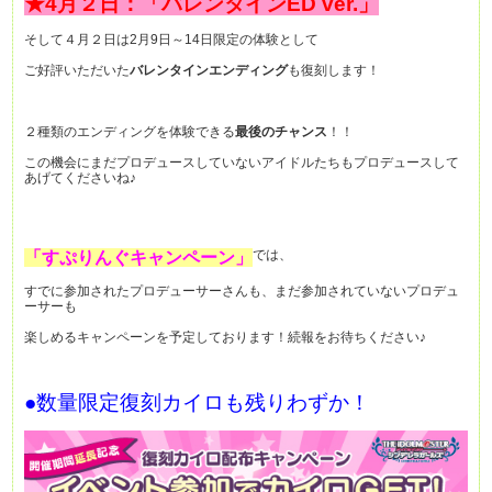
★4月２日：「バレンタインED ver.」
そして４月２日は2月9日～14日限定の体験として
ご好評いただいた
バレンタインエンディング
も復刻します！
２種類のエンディングを体験できる
最後のチャンス
！！
この機会にまだプロデュースしていないアイドルたちもプロデュースして
あげてくださいね♪
では、
「すぷりんぐキャンペーン」
すでに参加されたプロデューサーさんも、まだ参加されていないプロデュ
ーサーも
楽しめるキャンペーンを予定しております！続報をお待ちください♪
●数量限定復刻カイロも残りわずか！