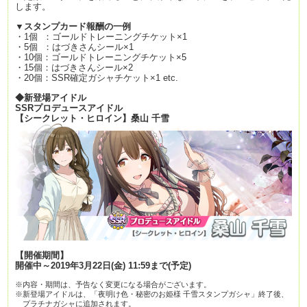
します。
▼スタンプカード報酬の一例
・1個 ：ゴールドトレーニングチケット×1
・5個 ：はづきさんシール×1
・10個：ゴールドトレーニングチケット×5
・15個：はづきさんシール×2
・20個：SSR確定ガシャチケット×1 etc.
◆新登場アイドル
SSRプロデュースアイドル
【シークレット・ヒロイン】桑山 千雪
【開催期間】
開催中～2019年3月22日(金) 11:59まで(予定)
※内容・期間は、予告なく変更になる場合がございます。
※新登場アイドルは、「夜明け色・秘密のお姫様 千雪スタンプガシャ」終了後、
プラチナガシャに追加されます。