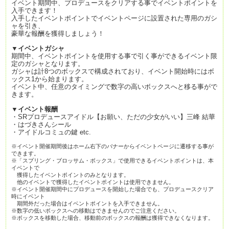
イベント期間中、プロデュースをクリアする事でイベントポイントを
入手できます！
入手したイベントポイントでイベントページに設置された専用のガシ
ャを引き、
豪華な報酬を獲得しましょう！
▼イベントガシャ
期間中、イベントポイントを使用する事で引く事ができるイベント限
定のガシャとなります。
ガシャは計8つのボックスで構成されており、
イベント開始時にはボ
ックス1から始まります。
イベント中、任意のタイミングで数字の高いボックスへと
移る事がで
きます。
▼イベント報酬
・SRプロデュースアイドル【お願い、ただの少女がいい】三峰 結華
・はづきさんシール
・アイドルコミュの鍵 etc.
※イベント開催期間後はホーム右下のバナーからイベントページに遷移する事が
できます。
※「スプリング・ブロッサム・ボックス」で使用できるイベントポイントは、本
イベントで
獲得したイベントポイントのみとなります。
他のイベントで獲得したイベントポイントは使用できません。
※イベント開催期間中にプロデュースを開始した場合でも、プロデュースクリア
時にイベント
期間外だった場合はイベントポイントを入手できません。
※数字の低いボックスへの移動はできませんのでご注意ください。
※ボックスを移動した場合、移動前のボックスの報酬は獲得できなくなります。