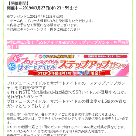
【
開催期間
】
開催中～2019年3月27日(水) 23：59まで
※プレゼントは2019年4月1日(月)以後、
ゲーム内にてお一人様1回のみお受け取りいただけます。
※内容は予告なく変更になる場合がございます。
※詳細はキャンペーンサイト内をご確認ください
■排出率1.5倍！「SSRアイドル確定ステップアップガシャ」を同時開
催中！
プロデュースアイドルと
サポートアイドルの「
ステップアップガシ
ャ」を同時開催中です！
それぞれSTEP3の最後の1枚は確定でSSRアイドルが登場するほか、
それぞれのガシャで、
プロデュースアイドル、
サポートアイドルの排出率が1.5倍のお得な
ガシャとなっております！
※排出率1.5倍ですが、各レアリティごとの合算の排出率は変わりません。
※排出率1.5倍とは、プラチナガシャの各レアリティの提供割合を基準とした値で
す。
※STEPの段階に応じて1回のガシャで引けるアイドルの数と特典が異なります。
※STEP1からSTEP3までの3段階をそれぞれ1回のみ購入可能です。
※有償フェザージュエルで購入可能です。