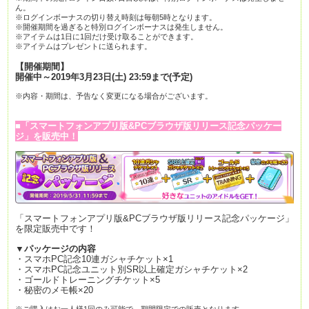
ん。
※ログインボーナスの切り替え時刻は毎朝5時となります。
※開催期間を過ぎると特別ログインボーナスは発生しません。
※アイテムは1日に1回だけ受け取ることができます。
※アイテムはプレゼントに送られます。
【開催期間】
開催中～2019年3月23日(土) 23:59まで(予定)
※内容・期間は、予告なく変更になる場合がございます。
■「スマートフォンアプリ版&PCブラウザ版リリース記念パッケー
ジ」を販売中！
「スマートフォンアプリ版&PCブラウザ版リリース記念パッケージ」
を限定販売中です！
▼パッケージの内容
・スマホPC記念10連ガシャチケット×1
・スマホPC記念ユニット別SR以上確定ガシャチケット×2
・ゴールドトレーニングチケット×5
・秘密のメモ帳×20
※ご購入はお一人様1回のみ可能で、期間限定での販売となります。