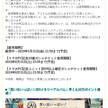
※ご購入後のアイテム「スマホPC記念10連ガシャチケット」と
「スマホPC記念ユニット別SR以上確定ガシャチケット」は使用期限がありま
す。
使用期限を過ぎた場合、アイテムが消滅いたしますのでご注意ください。
※「スマホPC記念10連ガシャ」は、3月12日(火)時点のプラチナガシャと同じ内
容になります。
「スマホPC記念ユニット別SR以上確定ガシャ」は、3月12日(火)時点のプラチ
ナガシャから
指定したユニットのアイドルをピックアップした内容となり、
今後プラチナガシャが更新された場合でも更新されません。
※各チケットの提供割合はガシャページの提供割合ボタンよりご確認いただけま
す。
【販売期間】
販売中～2019年5月31日(金) 11:59まで(予定)
【スマホPC記念10連ガシャチケット使用期限】
2019年8月31日(土) 23:59まで(予定)
【スマホPC記念ユニット別SR以上確定ガシャチケット使用期限】
2019年8月31日(土) 23:59まで(予定)
※内容・期間は、予告なく変更になる場合がございます
■
「思い出いっぱい！283メモリーアルバム」早くも10万ポイント達
成！