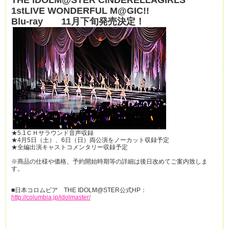
THE IDOLM@STER CINDERELLAGIRLS
1stLIVE WONDERFUL M@GIC!!
Blu-ray 11月下旬発売決定！
★5.1ＣＨサラウンド音声収録
★4月5日（土）、6日（日）両公演をノーカット収録予定
★全編出演キャストコメンタリー収録予定
※商品の仕様や価格、予約開始時期等の詳細は後日改めてご案内致しま
す。
■日本コロムビア THE IDOLM@STER公式HP：
http://columbia.jp/idolmaster/