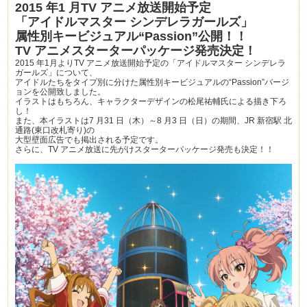
2015 年1 月TV アニメ放送開始予定
「アイドルマスター シンデレラガールズ」
属性別キービジュアル“Passion”公開！！
TV アニメスターターパッケージ発売決定！
2015 年1月よりTV アニメ放送開始予定の「アイドルマスター シンデレラ
ガールズ」について、
アイドルたちをタイプ別に分けた属性別キービジュアルの“Passion”バージ
ョンを公開致しました。
イラストはもちろん、キャラクターデザインの松尾祐輔氏による描き下ろ
し！
また、本イラストは7 月31 日（木）～8 月3 日（日）の期間、JR 新宿駅 北
通路(東口改札寄り)の
大型壁面広告でも掲出される予定です。
さらに、TV アニメ放送に先がけスターターパッケージ発売も決定！！