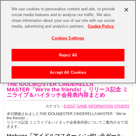
We use cookies to personalise content and ads, to provide
social media features and to analyse our traffic. We also
share information about your use of our site with our social
media, advertising and analytics partners.
Cookie Policy
Cookies Settings
Reject All
Accept All Cookies
2014年7月30日
THE IDOLM@STER CINDERELLA
MASTER「We’re the friends! 」リリース記念 ミ
ニライブ＆ハイタッチ会発表内容まとめ
カテゴリ：
EVENT
GAME
INFORMATION
OTHERS
本日開催されましたTHE IDOLM@STER CINDERELLA MASTER「We’re
the friends! 」
リリース記念 ミニライブ＆ハイタッチ会発表内容についてご案内させて頂
きます。