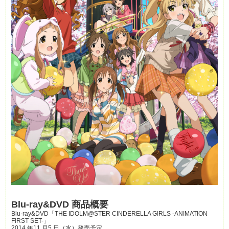
Blu-ray&DVD 商品概要
Blu-ray&DVD「THE IDOLM@STER CINDERELLA GIRLS -ANIMATION
FIRST SET-」
2014 年11 月5 日（水）発売予定