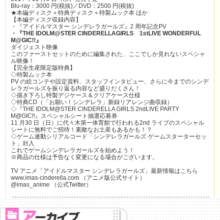
Blu-ray：3000 円(税抜)／DVD：2500 円(税抜)
★本編ディスク＋特典ディスク＋特製ムック本 ほか
【本編ディスク収録内容】
・『アイドルマスター シンデレラガールズ』2 周年記念PV
・『THE IDOLM@STER CINDERELLAGIRLS 1stLIVE WONDERFUL
M@GIC!!』
ダイジェスト映像
このファーストセットのために編集された、ここでしか見れないスペシャ
ル映像！
【完全生産限定版特典】
◇特製ムック本
PV の絵コンテや設定資料、スタッフインタビュー、さらに今までのシンデ
レラガールズを振り返る内容など盛りだくさん！
◇描き下ろし特製デジケース＆クリアケース仕様
◇特典CD（「お願い！シンデレラ」新録リアレンジ曲収録）
◇『THE IDOLM@STER CINDERELLA GIRLS 2ndLIVE PARTY
M@GIC!!』スペシャルシート抽選応募券
11 月30 日（日）に代々木第一体育館で行われる2nd ライブのスペシャル
シートに無料でご招待！素敵なお土産もあるかも！？
◇ゲーム連動シリアルコード「シンデレラガールズ ゲームスターターセッ
ト」封入
これでゲームシンデレラガールズを始めよう！
※商品の仕様は予告なく変更になる場合がございます。
TV アニメ「アイドルマスター シンデレラガールズ」最新情報はこちら
www.imas-cinderella.com （アニメ版公式サイト）
@imas_anime （公式Twitter）