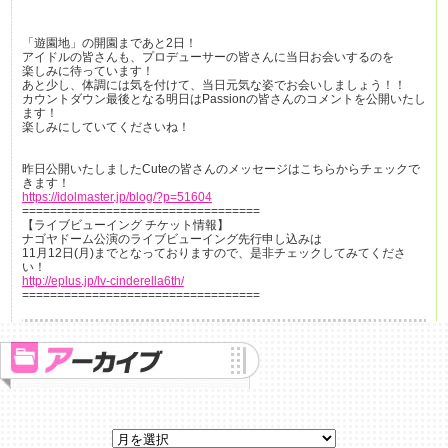
「遊園地」の開園まであと2日！
アイドルの皆さんも、プロデューサーの皆さんに当日お会いするのを
楽しみに待っています！
あと少し、体調には気を付けて、当日元気な姿でお会いしましょう！！
カウントダウン最後となる明日はPassionの皆さんのコメントを公開いたし
ます！
楽しみにしていてくださいね！
昨日公開いたしましたCuteの皆さんのメッセージはこちらからチェックで
きます！
https://idolmaster.jp/blog/?p=51604
==================================
【ライブビューイング チケット情報】
ナゴヤドーム公演のライブビューイング先行申し込みは
11月12日(月)までとなっておりますので、是非チェックしてみてくださ
い！
http://eplus.jp/lv-cinderella6th/
==================================