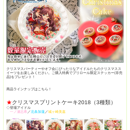
クリスマスパーティーやオフ会にぴったりなアイドルたちのクリスマスス
イーツをお楽しみください。ご購入特典でプリロール限定ステッカー(非売
品)をプレゼント！
商品ラインナップはこちら！
★
クリスマスプリントケーキ2018（3種類）
◇登場アイドル
一ノ瀬志希
／
北条加蓮
／
城ヶ崎美嘉