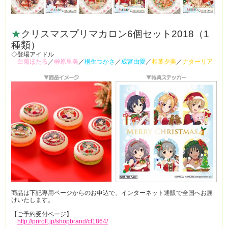
★
クリスマスプリマカロン6個セット2018（1
種類）
◇登場アイドル
白菊ほたる
／
榊原里美
／
桐生つかさ
／
成宮由愛
／
相葉夕美
／
ナターリア
商品は下記専用ページからのお申込で、インターネット通販で全国へお届
けいたします。
【ご予約受付ページ】
http://priroll.jp/shopbrand/ct1864/