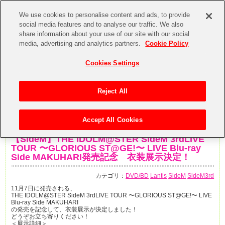
We use cookies to personalise content and ads, to provide
social media features and to analyse our traffic. We also
share information about your use of our site with our social
media, advertising and analytics partners.
Cookie Policy
Cookies Settings
Reject All
Accept All Cookies
2018年10月27日
【SideM】THE IDOLM@STER SideM 3rdLIVE
TOUR 〜GLORIOUS ST@GE!〜 LIVE Blu-ray
Side MAKUHARI発売記念 衣装展示決定！
カテゴリ：
DVD/BD
Lantis
SideM
SideM3rd
11月7日に発売される、
THE IDOLM@STER SideM 3rdLIVE TOUR 〜GLORIOUS ST@GE!〜 LIVE
Blu-ray Side MAKUHARI
の発売を記念して、衣装展示が決定しました！
どうぞお立ち寄りください！
＜展示詳細＞