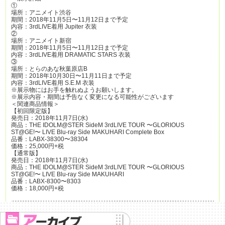
①
場所：アニメイト渋谷
期間：2018年11月5日〜11月12日まで予定
内容：3rdLIVE着用 Jupiter 衣装
②
場所：アニメイト新宿
期間：2018年11月5日〜11月12日まで予定
内容：3rdLIVE着用 DRAMATIC STARS 衣装
③
場所：とらのあな秋葉原店B
期間：2018年10月30日〜11月11日まで予定
内容：3rdLIVE着用 S.E.M 衣装
※展示物にはお手を触れぬようお願いします。
※展示内容・期間は予告なく変更になる可能性がございます
＜関連商品情報＞
【初回限定版】
発売日：2018年11月7日(水)
商品：THE IDOLM@STER SideM 3rdLIVE TOUR 〜GLORIOUS
ST@GE!〜 LIVE Blu-ray Side MAKUHARI Complete Box
品番：LABX-38300〜38304
価格：25,000円+税
【通常版】
発売日：2018年11月7日(水)
商品：THE IDOLM@STER SideM 3rdLIVE TOUR 〜GLORIOUS
ST@GE!〜 LIVE Blu-ray Side MAKUHARI
品番：LABX-8300〜8303
価格：18,000円+税