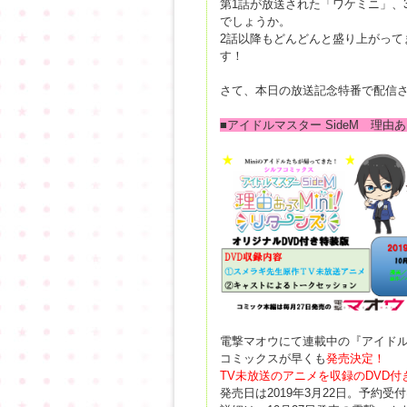
第1話が放送された「ワケミニ」、3
でしょうか。
2話以降もどんどんと盛り上がって
す！
さて、本日の放送記念特番で配信
■アイドルマスター SideM 理由あっ
電撃マオウにて連載中の『アイドルマス
コミックスが早くも
発売決定！
TV未放送のアニメを収録のDVD付
発売日は2019年3月22日。予約受