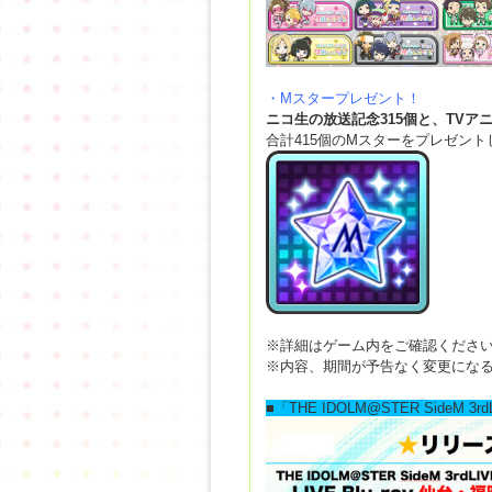
・Mスタープレゼント！
ニコ
生の放送記念
315
個と、
TV
ア
合計415個のMスターをプレゼント
※詳細はゲーム内をご確認くださ
※内容、期間が予告なく変更にな
■「THE IDOLM@STER SideM 3rd