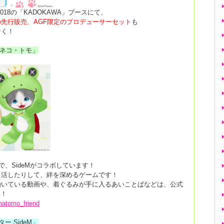
2018の「KADOKAWA」ブースにて、
先行販売、AGF限定のプロデューサーセット
も
なく！
フト「ネコ・トモ」
で、SideMがコラボしています！
コ活したりして、絆を深めるゲームです！
動いている動画や、着ぐるみが手に入るあいことばなどは、公式
い！
umatomo_friend
 SideM」