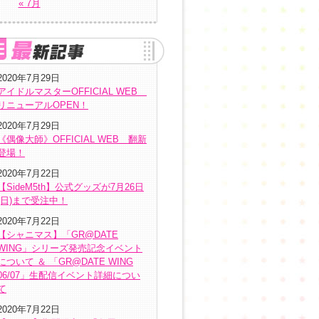
« 7月
2020年7月29日
アイドルマスターOFFICIAL WEB
リニューアルOPEN！
2020年7月29日
《偶像大師》OFFICIAL WEB 翻新
登場！
2020年7月22日
【SideM5th】公式グッズが7月26日
(日)まで受注中！
2020年7月22日
【シャニマス】「GR@DATE
WING」シリーズ発売記念イベント
について ＆ 「GR@DATE WING
06/07」生配信イベント詳細につい
て
2020年7月22日