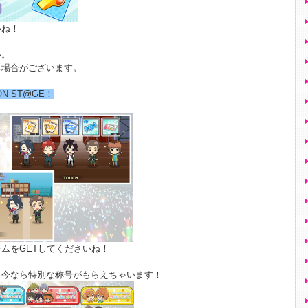
いね！
い。
る場合がございます。
ON ST@GE！
ムをGETしてくださいね！
、今なら特別な称号がもらえちゃいます！