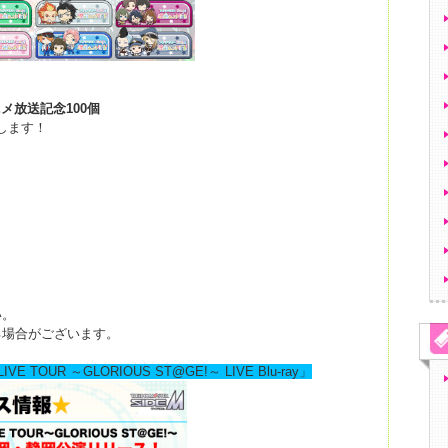
ニメ放送記念
100
個
します！
い。
る場合がございます。
LIVE TOUR ～GLORIOUS ST@GE!～ LIVE Blu-ray」