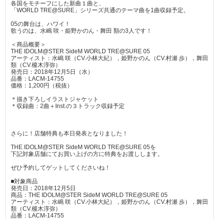
各国をモチーフにした新曲１曲と、
「WORLD TRE@SURE」シリーズ共通のテーマ曲を1曲収録予定。
05の舞台は、ハワイ！
歌うのは、水嶋 咲・姫野かのん・舞田 類の3人です！
＜商品概要＞
THE IDOLM@STER SideM WORLD TRE@SURE 05
アーティスト：水嶋 咲（CV.小林大紀），姫野かのん（CV.村瀬 歩），舞田
類（CV.榎木淳弥）
発売日：2018年12月5日（水）
品番：LACM-14755
価格：1,200円（税抜）
＊描き下ろしイラストジャケット
＊収録曲：2曲＋Inst.の３トラック収録予定
さらに！店舗特典も本日発表となりました！
THE IDOLM@STER SideM WORLD TRE@SURE 05を
下記対象店舗にてお買い上げの方に特典をお渡しします。
ぜひ予約してゲットしてくださいね！
■対象商品
発売日：2018年12月5日
商品：THE IDOLM@STER SideM WORLD TRE@SURE 05
アーティスト：水嶋 咲（CV.小林大紀），姫野かのん（CV.村瀬 歩），舞田
類（CV.榎木淳弥）
品番：LACM-14755