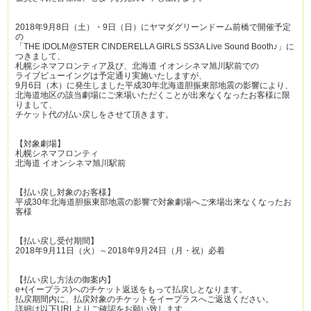
2018年9月8日（土）・9日（日）にヤマダグリーンドーム前橋で開催予定
の
「THE IDOLM@STER CINDERELLA GIRLS SS3A Live Sound Booth♪」に
つきまして、
札幌シネマフロンティア及び、北海道 イオンシネマ旭川駅前での
ライブビューイングは予定通り実施いたしますが、
9月6日（木）に発生しました平成30年北海道胆振東部地震の影響により、
北海道地区の該当劇場にご来場いただくことが出来なくなったお客様に限
りまして、
チケット代の払い戻しをさせて頂きます。
【対象劇場】
札幌シネマフロンティ
北海道 イオンシネマ旭川駅前
【払い戻し対象のお客様】
平成30年北海道胆振東部地震の影響で対象劇場へご来場出来なくなったお
客様
【払い戻し受付期間】
2018年9月11日（火）～2018年9月24日（月・祝）必着
【払い戻し方法の御案内】
e+(イープラス)へのチケット返送をもって払戻しとなります。
払戻期間内に、払戻対象のチケットをイープラスへご返送ください。
詳細は以下URLよりご確認をお願い致します。