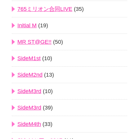
765ミリオン合同LIVE
(35)
Initial M
(19)
MR ST@GE!!
(50)
SideM1st
(10)
SideM2nd
(13)
SideM3rd
(10)
SideM3rd
(39)
SideM4th
(33)