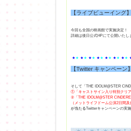
【ライブビューイング
今回も全国の映画館で実施決定！
詳細は後日公式HPにて公開いたし
★
★
★
★
★
★
★
★
★
★
★
★
★
★
【Twitter キャンペーン
そして「THE IDOLM@STER CIN
①「キャストサイン入り特別クリ
②「THE IDOLM@STER CINDE
（メットライフドーム公演2日間及
が当たる
Twitterキャンペーンの