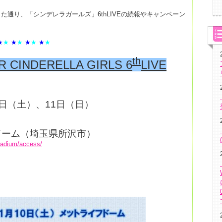
通り、「シンデレラガールズ」6thLIVEの続報やキャンペーン
★
★
★
★
★
★
★
★
th
 CINDERELLA GIRLS 6
LIVE
10日（土）、11日（日）
フドーム（埼玉県所沢市）
stadium/access/