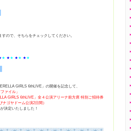
】
ますので、そちらをチェックしてください。
★
★
★
★
★
★
★
★
】
DERELLA GIRLS 6thLIVE」の開催を記念して、
アファイル」
RELLA GIRLS 6thLIVE」全４公演アリーナ前方席 特別ご招待券
びナゴヤドーム公演2日間）
実施が決定いたしました！