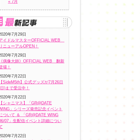
« 7月
2020年7月29日
アイドルマスターOFFICIAL WEB
リニューアルOPEN！
2020年7月29日
《偶像大師》OFFICIAL WEB 翻新
登場！
2020年7月22日
【SideM5th】公式グッズが7月26日
(日)まで受注中！
2020年7月22日
【シャニマス】「GR@DATE
WING」シリーズ発売記念イベント
について ＆ 「GR@DATE WING
06/07」生配信イベント詳細につい
て
2020年7月22日