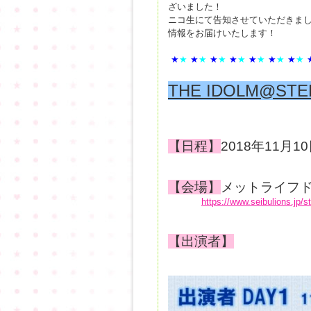
ざいました！
ニコ生にて告知させていただきました
情報をお届けいたします！
★
★
★
★
★
★
★
★
★
★
★
★
★
★
THE IDOLM@STER
【日程】
2018年11月
【会場】
メットライ
https://www.seibulions.jp/
【出演者】