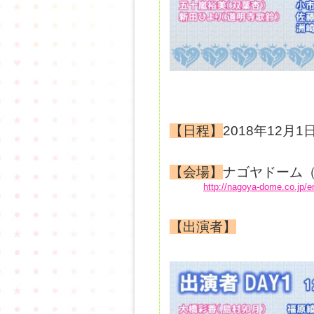
【日程】
2018年12月
【会場】
ナゴヤドーム
http://nagoya-dome.co.jp/
【出演者】