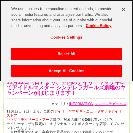
We use cookies to personalise content and ads, to provide
social media features and to analyse our traffic. We also
share information about your use of our site with our social
media, advertising and analytics partners.
Cookie Policy
Cookies Settings
Reject All
Accept All Cookies
2017年11月6日
11月12日（日）より、全国のデイリーヤマザキに
てアイドルマスター シンデレラガールズ劇場のキ
ャンペーンがはじまります！
カテゴリ：
INFORMATION
シンデレラガールズ
11月12日（日）より、全国の
デイリーヤマザキ・ニューヤマザキデイリー
ストア・
ヤマザキデイリーストアー
店舗で、対象の商品を
3個
お買い上げで、
デイリーヤマザキ限定の「オリジナルソフトポスター」を店頭にてプレゼ
ントいたします。
（※数量限定のため、各店舗の景品がなくなり次第終了となります。）