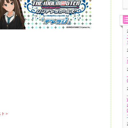
」
スト＞