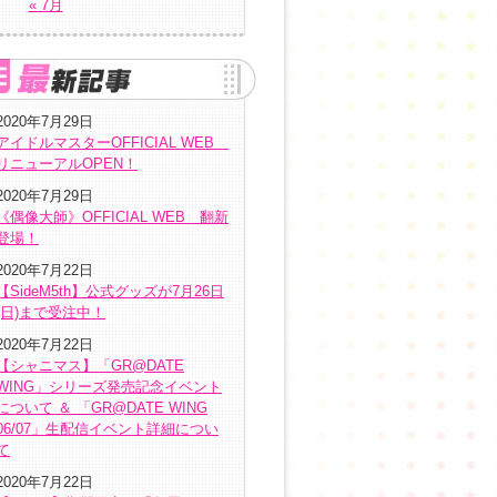
« 7月
2020年7月29日
アイドルマスターOFFICIAL WEB
リニューアルOPEN！
2020年7月29日
《偶像大師》OFFICIAL WEB 翻新
登場！
2020年7月22日
【SideM5th】公式グッズが7月26日
(日)まで受注中！
2020年7月22日
【シャニマス】「GR@DATE
WING」シリーズ発売記念イベント
について ＆ 「GR@DATE WING
06/07」生配信イベント詳細につい
て
2020年7月22日