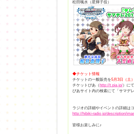
松田颯水（星輝子役）
◆チケット情報
チケットの一般販売を
5月3日（土）
チケットぴあ（
http://t.pia.jp/
）に
ぴあサイト内の検索にて「サマデレ
ラジオの詳細やイベントの詳細はコ
http://hibiki-radio.jp/description/im
皆様お楽しみに♪