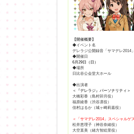
【開催概要】
◆イベント名
デレラジ公開録音「サマデレ2014
◆開催日
6月29日（日）
◆場所
日比谷公会堂大ホール
◆出演者
＜『デレラジ』パーソナリティ＞
大橋彩香（島村卯月役）
福原綾香（渋谷凛役）
佳村はるか（城ヶ崎莉嘉役）
＜「サマデレ2014」スペシャルゲ
松井恵理子（神谷奈緒役）
大空直美（緒方智絵里役）