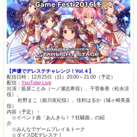
【声優でデレステチャレンジ！Vol.４】
配信日時：12月25日（日）20:00～21:00（予定）
配信：
YouTube Live
出演：藍原ことみ（一ノ瀬志希役）、千菅春香（松永涼
役）、
杜野まこ（姫川友紀役）、佳村はるか（城ヶ崎美嘉
役）
内容（予定）：
☆イベント曲「あんきら！？狂騒曲」の紹
介
☆みんなでゲームプレイ＆トーク
☆ダイスDEデレステ！