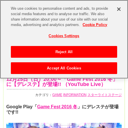
We use cookies to personalise content and ads, to provide
social media features and to analyse our traffic. We also
share information about your use of our site with our social
media, advertising and analytics partners.
Cookie Policy
Cookies Settings
Reject All
Accept All Cookies
2016年12月22日
12月25日（日）20:00～「Game Fest 2016 冬」
に【デレステ】が登場!! （YouTube Live）
カテゴリ：
GAME
INFORMATION
スターライトステージ
Google Play「
Game Fest 2016 冬
」にデレステが登場
です!!