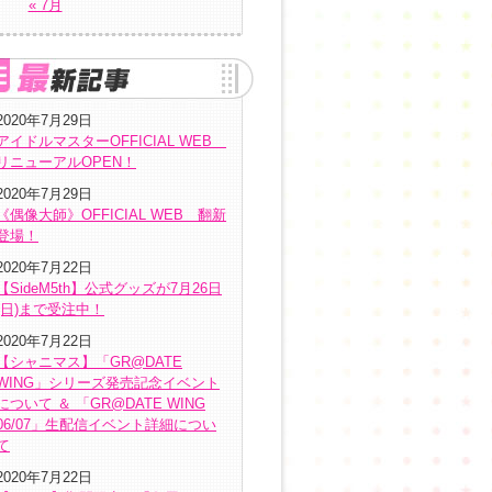
« 7月
2020年7月29日
アイドルマスターOFFICIAL WEB
リニューアルOPEN！
2020年7月29日
《偶像大師》OFFICIAL WEB 翻新
登場！
2020年7月22日
【SideM5th】公式グッズが7月26日
(日)まで受注中！
2020年7月22日
【シャニマス】「GR@DATE
WING」シリーズ発売記念イベント
について ＆ 「GR@DATE WING
06/07」生配信イベント詳細につい
て
2020年7月22日