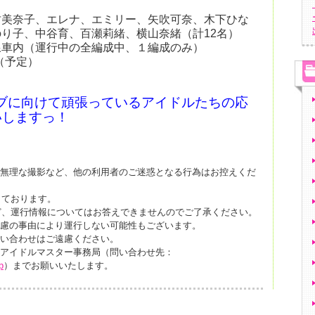
竹美奈子、エレナ、エミリー、矢吹可奈、木下ひな
り子、中谷育、百瀬莉緒、横山奈緒（計12名）
線車内（運行中の全編成中、１編成のみ）
/5（予定）
イブに向けて頑張っているアイドルたちの応
いしますっ！
、無理な撮影など、他の利用者のご迷惑となる行為はお控えくだ
しております。
ど、運行情報についてはお答えできませんのでご了承ください。
不慮の事由により運行しない可能性もございます。
問い合わせはご遠慮ください。
、アイドルマスター事務局（問い合わせ先：
p
）までお願いいたします。