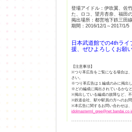
登場アイドル：伊吹翼、佐
た、ロコ、望月杏奈、福田の
掲出場所：都営地下鉄三田
期間：2016/12/1～2017/1
日本武道館での4thラ
援、ぜひよろしくお願
【注意事項】
※つり革広告をご覧になる場合は
さい。
※つり革広告は１編成のみに掲出
※どの編成に掲出されているかな
※掲出している編成の故障など、
※鉄道会社、駅や駅員の方へのお
※本広告に関するお問い合わせは
idolmasterml_gree@net.bandai.co.j