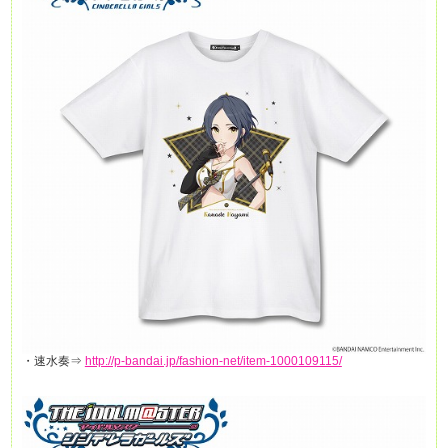
・速水奏⇒
http://p-bandai.jp/fashion-net/item-1000109115/