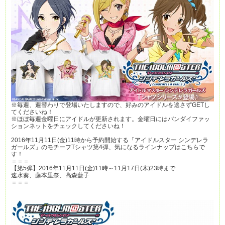
※毎週、週替わりで登場いたしますので、好みのアイドルを逃さずGETし
てくださいね！
※ほぼ毎週金曜日にアイドルが更新されます。金曜日にはバンダイファッ
ションネットをチェックしてくださいね！
2016年11月11日(金)11時から予約開始する「アイドルスター シンデレラ
ガールズ」のモチーフTシャツ第4弾、気になるラインナップはこちらで
す！
＝＝＝
【第5弾】2016年11月11日(金)11時～11月17日(木)23時まで
速水奏、藤本里奈、高森藍子
＝＝＝