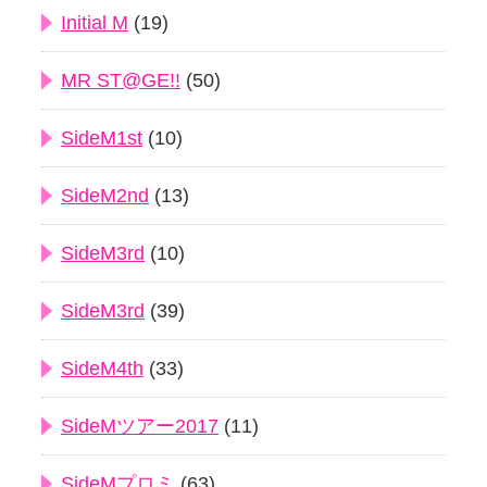
Initial M
(19)
MR ST@GE!!
(50)
SideM1st
(10)
SideM2nd
(13)
SideM3rd
(10)
SideM3rd
(39)
SideM4th
(33)
SideMツアー2017
(11)
SideMプロミ
(63)