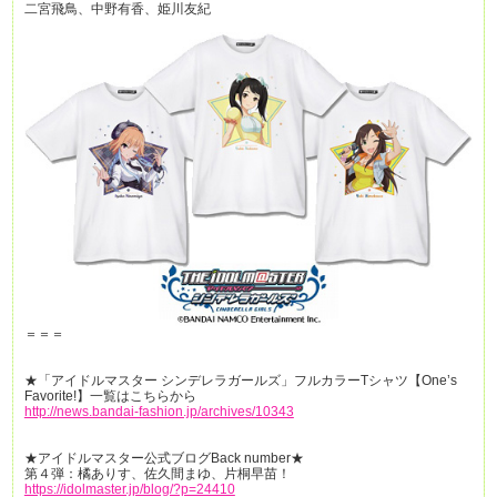
二宮飛鳥、中野有香、姫川友紀
＝＝＝
★「アイドルマスター シンデレラガールズ」フルカラーTシャツ【One’s
Favorite!】一覧はこちらから
http://news.bandai-fashion.jp/archives/10343
★アイドルマスター公式ブログBack number★
第４弾：橘ありす、佐久間まゆ、片桐早苗！
https://idolmaster.jp/blog/?p=24410