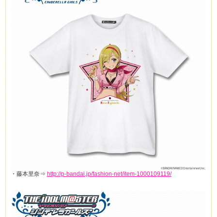
・藤本里奈⇒
http://p-bandai.jp/fashion-net/item-1000109119/