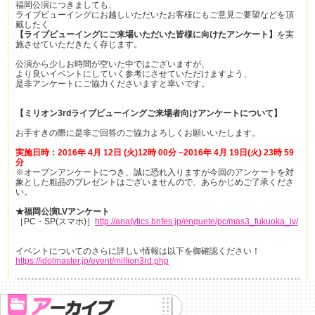
福岡公演につきましても、
ライブビューイングにお越しいただいたお客様にもご意見ご要望などを頂
戴したく
【ライブビューイングにご来場いただいた皆様に向けたアンケート】
を実
施させていただきたく存じます。
公演から少しお時間が空いた中ではございますが、
より良いイベントにしていく参考にさせていただけますよう、
是非アンケートにご協力くださいますと幸いです。
【ミリオン3rdライブビューイングご来場者向けアンケートについて】
お手すきの際に是非ご回答のご協力よろしくお願いいたします。
実施日時：2016年 4月 12日 (火)12時 00分 ~2016年 4月 19日(火) 23時 59
分
※オープンアンケートにつき、誠に恐れ入りますが今回のアンケートを対
象とした粗品のプレゼントはございませんので、あらかじめご了承くださ
い。
★福岡公演LVアンケート
［PC・SP(スマホ)］
http://analytics.bnfes.jp/enquete/pc/mas3_fukuoka_lv/
イベントについてのさらに詳しい情報は以下を御確認ください！
https://idolmaster.jp/event/million3rd.php