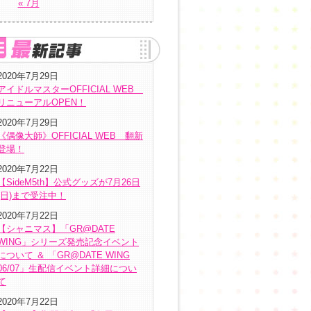
« 7月
2020年7月29日
アイドルマスターOFFICIAL WEB
リニューアルOPEN！
2020年7月29日
《偶像大師》OFFICIAL WEB 翻新
登場！
2020年7月22日
【SideM5th】公式グッズが7月26日
(日)まで受注中！
2020年7月22日
【シャニマス】「GR@DATE
WING」シリーズ発売記念イベント
について ＆ 「GR@DATE WING
06/07」生配信イベント詳細につい
て
2020年7月22日