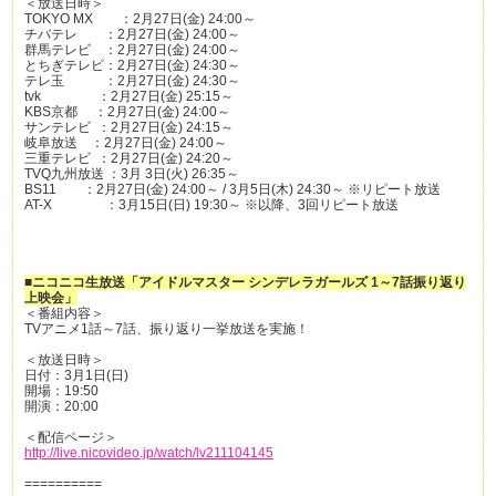
＜放送日時＞
TOKYO MX ：2月27日(金) 24:00～
チバテレ ：2月27日(金) 24:00～
群馬テレビ ：2月27日(金) 24:00～
とちぎテレビ：2月27日(金) 24:30～
テレ玉 ：2月27日(金) 24:30～
tvk ：2月27日(金) 25:15～
KBS京都 ：2月27日(金) 24:00～
サンテレビ ：2月27日(金) 24:15～
岐阜放送 ：2月27日(金) 24:00～
三重テレビ ：2月27日(金) 24:20～
TVQ九州放送 ：3月 3日(火) 26:35～
BS11 ：2月27日(金) 24:00～ / 3月5日(木) 24:30～ ※リピート放送
AT-X ：3月15日(日) 19:30～ ※以降、3回リピート放送
■ニコニコ生放送「アイドルマスター シンデレラガールズ 1～7話振り返り
上映会」
＜番組内容＞
TVアニメ1話～7話、振り返り一挙放送を実施！
＜放送日時＞
日付：3月1日(日)
開場：19:50
開演：20:00
＜配信ページ＞
http://live.nicovideo.jp/watch/lv211104145
==========