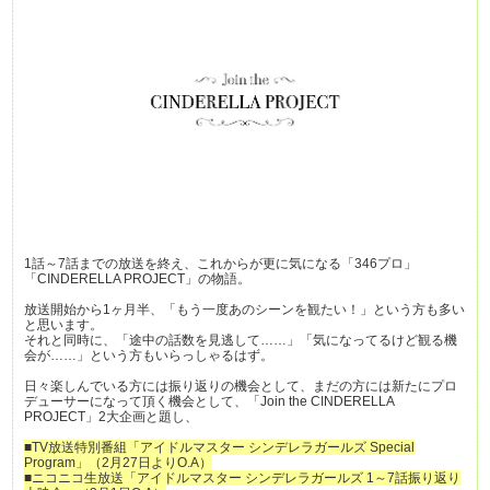
1話～7話までの放送を終え、これからが更に気になる「346プロ」
「CINDERELLA PROJECT」の物語。
放送開始から1ヶ月半、「もう一度あのシーンを観たい！」という方も多い
と思います。
それと同時に、「途中の話数を見逃して……」「気になってるけど観る機
会が……」という方もいらっしゃるはず。
日々楽しんでいる方には振り返りの機会として、まだの方には新たにプロ
デューサーになって頂く機会として、「Join the CINDERELLA
PROJECT」2大企画と題し、
■TV放送特別番組「アイドルマスター シンデレラガールズ Special
Program」（2月27日よりO.A）
■ニコニコ生放送「アイドルマスター シンデレラガールズ 1～7話振り返り