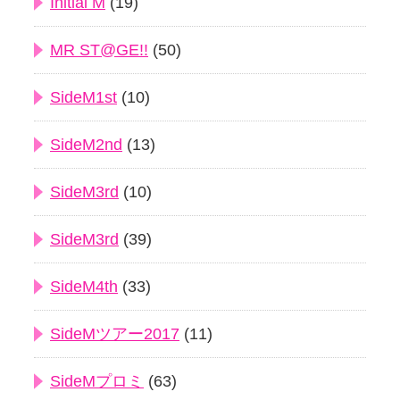
Initial M
(19)
MR ST@GE!!
(50)
SideM1st
(10)
SideM2nd
(13)
SideM3rd
(10)
SideM3rd
(39)
SideM4th
(33)
SideMツアー2017
(11)
SideMプロミ
(63)