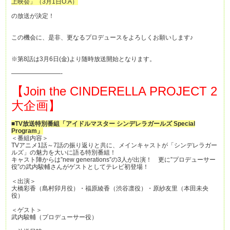
上映会」（3月1日O.A）
の放送が決定！
この機会に、是非、更なるプロデュースをよろしくお願いします♪
※第8話は3月6日(金)より随時放送開始となります。
————————-
【Join the CINDERELLA PROJECT 2
大企画】
■TV放送特別番組「アイドルマスター シンデレラガールズ Special
Program」
＜番組内容＞
TVアニメ1話～7話の振り返りと共に、メインキャストが「シンデレラガー
ルズ」の魅力を大いに語る特別番組！
キャスト陣からは”new generations”の3人が出演！ 更に”プロデューサー
役”の武内駿輔さんがゲストとしてテレビ初登場！
＜出演＞
大橋彩香（島村卯月役）・福原綾香（渋谷凛役）・原紗友里（本田未央
役）
＜ゲスト＞
武内駿輔（プロデューサー役）