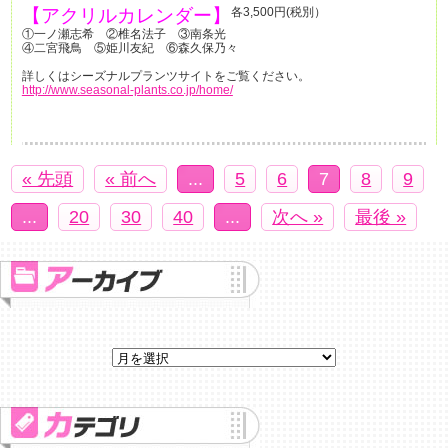
【アクリルカレンダー】
各3,500円(税別）
①一ノ瀬志希 ②椎名法子 ③南条光
④二宮飛鳥 ⑤姫川友紀 ⑥森久保乃々
詳しくはシーズナルプランツサイトをご覧ください。
http://www.seasonal-plants.co.jp/home/
« 先頭
« 前へ
...
5
6
7
8
9
...
20
30
40
...
次へ »
最後 »