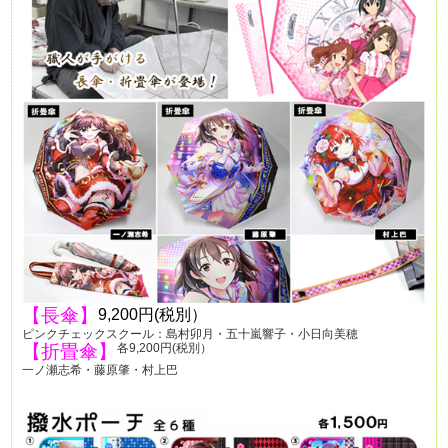
【長傘】
9,200円(税別）
ピンクチェックスクール：島村卯月・五十嵐響子・小日向美穂
【折畳傘】
各9,200円(税別）
一ノ瀬志希・藤原肇・村上巴