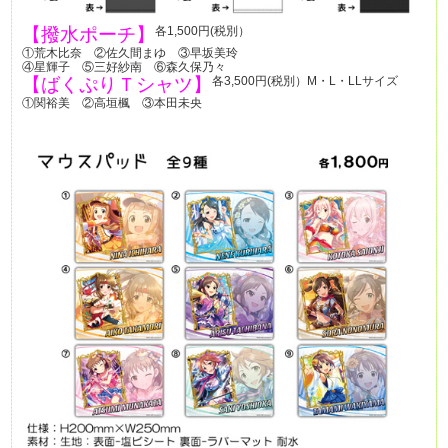
【撥水ポーチ】
各1,500円(税別）
①荒木比奈 ②佐久間まゆ ③早坂美玲
④星輝子 ⑤三好紗南 ⑥森久保乃々
【ばくぷりＴシャツ】
各3,500円(税別）M・L・LLサイズ
①関裕美 ②高垣楓 ③本田未央