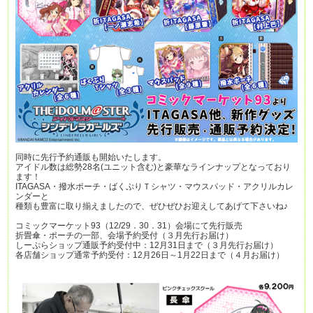
同時に先行予約通販も開始いたします。
アイドル数は総勢28名(ユニット含む)と豪華なラインナップとなっており
ます！
ITAGASA・撥水ポーチ・ばくぷりＴシャツ・マウスパッド・アクリルカレ
ンダーと
種類も豊富に取り揃えましたので、ぜひぜひお迎えしてあげて下さいね♪
コミックマーケット93（12/29．30．31）会場にて先行販売
折畳傘・ポーチの一部、会場予約受付（３月先行お届け）
しーぷらショップ通販予約受付中：12月31日まで（３月先行お届け）
各店舗ショップ通常予約受付：12月26日～1月22日まで（４月お届け）