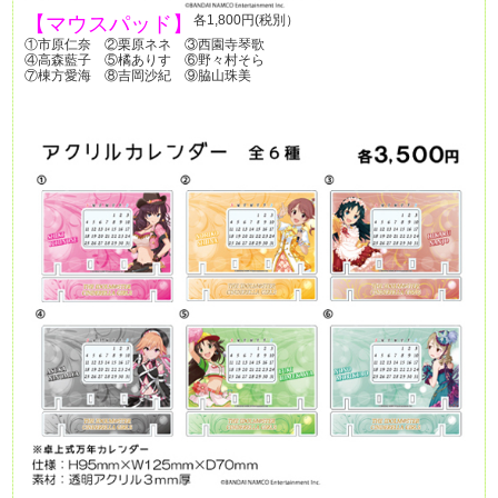
【マウスパッド】
各1,800円(税別）
①市原仁奈 ②栗原ネネ ③西園寺琴歌
④高森藍子 ⑤橘ありす ⑥野々村そら
⑦棟方愛海 ⑧吉岡沙紀 ⑨脇山珠美