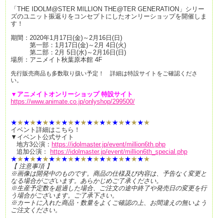
「THE IDOLM@STER MILLION THE@TER GENERATION」
シリー
ズのユニット振返りをコンセプトにしたオンリーショップを開催しま
す！
期間：2020年1月17日(金)～2月16日(日)
第一部：1月17日(金)～2月 4日(火)
第二部：2月 5日(水)～2月16日(日)
場所：アニメイト秋葉原本館 4F
先行販売商品も多数取り扱い予定！ 詳細は特設サイトをご確認くださ
い。
▼アニメイトオンリーショップ 特設サイト
https://www.animate.co.jp/onlyshop/299500/
★
★
★
★
★
★
★
★
★
★
★
★
★
★
★
★
★
★
★
★
★
★
イベント詳細はこちら！
▼イベント公式サイト
地方3公演：
https://idolmaster.jp/event/million6th.php
追加公演：
https://idolmaster.jp/event/million6th_special.php
★
★
★
★
★
★
★
★
★
★
★
★
★
★
★
★
★
★
★
★
★
★
【 注意事項 】
※画像は開発中のものです。商品の仕様及び内容は、予告なく変更と
なる場合がございます。あらかじめご了承ください。
※生産予定数を超過した場合、ご注文の途中終了や発売日の変更を行
う場合がございます。ご了承下さい。
※カートに入れた商品・数量をよくご確認の上、お間違えの無いよう
ご注文ください。