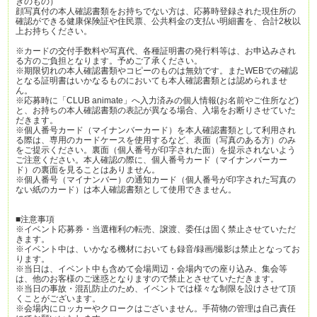
きのもの）
顔写真付の本人確認書類をお持ちでない方は、応募時登録された現住所の
確認ができる健康保険証や住民票、公共料金の支払い明細書を、合計2枚以
上お持ちください。
※カードの交付手数料や写真代、各種証明書の発行料等は、お申込みされ
る方のご負担となります。予めご了承ください。
※期限切れの本人確認書類やコピーのものは無効です。またWEBでの確認
となる証明書はいかなるものにおいても本人確認書類とは認められませ
ん。
※応募時に「CLUB animate」へ入力済みの個人情報(お名前やご住所など)
と、お持ちの本人確認書類の表記が異なる場合、入場をお断りさせていた
だきます。
※個人番号カード（マイナンバーカード）を本人確認書類として利用され
る際は、専用のカードケースを使用するなど、表面（写真のある方）のみ
をご提示ください。裏面（個人番号が印字された面）を提示されないよう
ご注意ください。本人確認の際に、個人番号カード（マイナンバーカー
ド）の裏面を見ることはありません。
※個人番号（マイナンバー）の通知カード（個人番号が印字された写真の
ない紙のカード）は本人確認書類として使用できません。
■注意事項
※イベント応募券・当選権利の転売、譲渡、委任は固く禁止させていただ
きます。
※イベント中は、いかなる機材においても録音/録画/撮影は禁止となってお
ります。
※当日は、イベント中も含めて会場周辺・会場内での座り込み、集会等
は、他のお客様のご迷惑となりますので禁止とさせていただきます。
※当日の事故・混乱防止のため、イベントでは様々な制限を設けさせて頂
くことがございます。
※会場内にロッカーやクロークはございません。手荷物の管理は自己責任