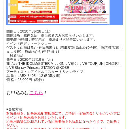
開催日：2020年3月28日(土)
開催場所：都内某所 ※当選者のみお知らせいたします。
開場/開演時間：時間未定 ※決まり次第告知いたします。
イベント内容：トークショー
ゲスト：山崎はるか(春日未来役)、駒形友梨(高山紗代子役)、諏訪彩花(徳川
まつり役)、原嶋あかり(中谷 育役)
・対象商品
発売日：2020年2月19日（水）
商 品：THE IDOLM@STER MILLION LIVE! 6thLIVE TOUR UNI-ON@IR!!!!
LIVE Blu-ray Princess STATION @KOBE
アーティスト：アイドルマスター ミリオンライブ！
品 番：LABX-8408～12 (BD5枚組)
価 格：23,000円（税抜）
お申込みは
こちら
！
■参加方法
対象商品を、応募用紙配布店舗にて、ご予約（全額内金）いただいた方に
イベント応募用紙をお渡しいたします。
応募用紙等に記載されている応募要項をお読みになったうえで、ご応募く
ださい。