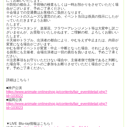
にてお願いいたします。
※防犯の都合上、手荷物の検査もしくは一時お預かりをさせていただく場
合がございます、予めご了承ください。
※会場までの交通費はお客様のご負担となります。
※イベントのスムーズな運営のため、イベント当日は係員の指示にしたが
っていただきますようお願い
たします。
※フラワースタンド、楽屋花、フラワーアレンジメント等は大変申し訳ご
ざいませんが、お受取りいたしかねます。ご理解の程、よろしくお願いい
たします。
※天候やトラブル、出演者の都合により、やむをえず中止または、内容が
変更になる場合がございます。
やむを得ずイベントが変更・中止・中断となった場合、それによるいかな
る損害にも主催者、会場出演者は一切の責任を負いません。予めご了承く
ださい。
※注意事項をお守りいただけない場合や、主催者側で危険であると判断し
た場合等、イベントへのご参加をお断りさせていただく場合がございま
す。予めご了承ください。
詳細はこちら！
■神戸公演
https://www.animate-onlineshop.jp/contents/fair_event/detail.php?
id=103022
■福岡公演
https://www.animate-onlineshop.jp/contents/fair_event/detail.php?
id=103023
▼LIVE Blu-ray情報はこちら！