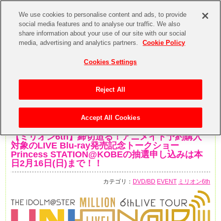
We use cookies to personalise content and ads, to provide
social media features and to analyse our traffic. We also
share information about your use of our site with our social
media, advertising and analytics partners.
Cookie Policy
Cookies Settings
Reject All
Accept All Cookies
2020年2月16日
【ミリオン6th】締切迫る！アニメイト予約購入
対象のLIVE Blu-ray発売記念トークショー
Princess STATION@KOBEの抽選申し込みは本
日2月16日(日)まで！！
カテゴリ：
DVD/BD
EVENT
ミリオン6th