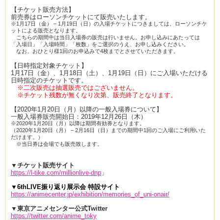
【チケット販売方法】
前売券はローソンチケットにて販売いたします。
※1月17日（金） – 1月19日（日）の入場チケットにつきましては、ローソンチケ
ットによる販売となります。
こちらの期間中は当日入場券の販売は行いません。お申し込みにあたっては
「入場日」「入場時間」「枚数」をご選択のうえ、お申し込みください。
なお、おひとり様1回のお申込みで4枚までとさせていただきます。
【日時指定対象チケット】
1月17日（金）、1月18日（土）、1月19日（日）にご入場いただける
日時指定のチケットです。
※二次販売は抽選販売ではございません。
※チケット残数が無くなり次第、販売終了となります。
【2020年1月20日（月）以降の一般入場券について】
一般入場券販売開始日：2019年12月26日（木）
※2020年1月20日（月）以降は期間有効券となります。
（2020年1月20日（月） – 2月16日（日）までの期間中1回のご入場にご利用いた
だけます。）
※当日券は会場でも販売致します。
▼チケット販売サイト
https://l-tike.com/millionlive-dnp
」
▼6thLIVE振り返り展示会 特設サイト
https://animecenter.jp/exhibition/memories_of_uni-onair/
▼東京アニメセンター公式Twitter
https://twitter.com/anime_toky