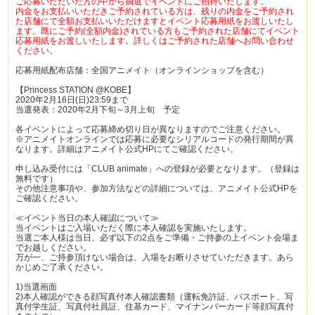
ご応募いただいた方の中から抽選でイベントにご招待いたします。
内金をお支払いいただきご予約されている方は、残りの内金をご予約され
た店舗にて全額お支払いいただけますとイベント応募用紙をお渡しいたし
ます。既にご予約(全額内金)されている方もご予約された店舗にてイベント
応募用紙をお渡しいたします。詳しくはご予約された店舗へお問い合わせ
ください。
応募用紙配布店舗：全国アニメイト（オンラインショップを含む）
【Princess STATION @KOBE】
2020年2月16日(日)23:59まで
当選発表：2020年2月下旬～3月上旬 予定
各イベントによって応募締め切り日が異なりますのでご注意ください。
※アニメイトオンラインでは応募に必要なシリアルコードの発行期間が異
なります。詳細はアニメイト公式HPにてご確認ください。
申し込み受付には「CLUB animate」への登録が必要となります。（登録は
無料です）
その他注意事項や、参加方法などの詳細については、アニメイト公式HPを
ご確認ください。
≪イベント当日の本人確認について≫
当イベントはご入場いただく際に本人確認を実施いたします。
当選ご本人様は当日、必ず以下の2点をご準備・ご持参の上イベント会場ま
でお越しください。
万が一、ご持参頂けない場合は、入場をお断りさせていただきます。あら
かじめご了承ください。
1)当選画面
2)本人確認ができる顔写真付本人確認書類（運転免許証、パスポート、写
真付学生証、写真付社員証、住基カード、マイナンバーカード等顔写真付