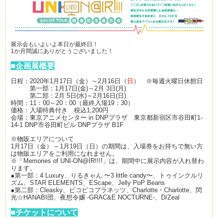
展示会もいよいよ本日が最終日！
1か月間誠にありがとうございました！
■企画展概要
日程：2020年1月17日（金）～2月16日（
日
） ※毎週火曜日休館日
第一部：1月17日(金)～2月 3日(月)
第二部：2月 5日(水)～2月16日(日)
時間：11：00～20：00（最終入場19：30）
価格：入場特典付き 税込1,200円
会場：東京アニメセンター in DNPプラザ 東京都新宿区市谷田町1-
14-1 DNP市谷田町ビル DNPプラザ B1F
※物販エリアについて
1月17日（金） – 1月19日（日）の期間は、入場券をお持ちで無い方
は物販エリアをご利用になれません。
※「Memories of UNI-ON@IR!!!!」は、期間中に展示内容が入れ替わ
ります。
●第一部：4 Luxury、りるきゃん 〜3 little candy〜、トゥインクルリ
ズム、STAR ELEMENTS、EScape、Jelly PoP Beans
●第二部：Cleasky、ピコピコプラネッツ、Charlotte・Charlotte、閃
光☆HANABI団、夜想令嬢 -GRAC&E NOCTURNE-、D/Zeal
■
チケットについて