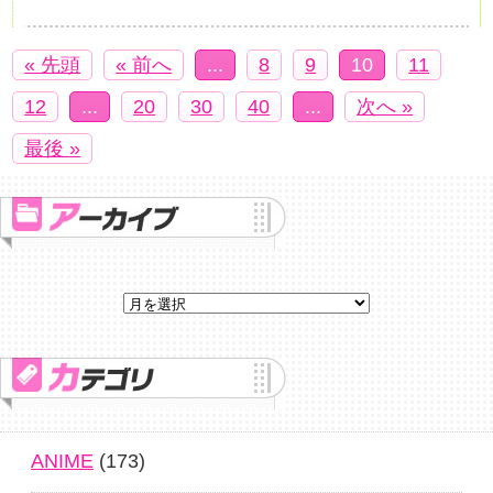
« 先頭
« 前へ
...
8
9
10
11
12
...
20
30
40
...
次へ »
最後 »
ANIME
(173)