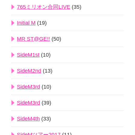
765ミリオン合同LIVE
(35)
Initial M
(19)
MR ST@GE!!
(50)
SideM1st
(10)
SideM2nd
(13)
SideM3rd
(10)
SideM3rd
(39)
SideM4th
(33)
SideMツアー2017
(11)