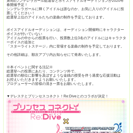
第9回シンデレラガール総選挙とボイスアイドルオーディションが2020年
春開催予定！
シンデレラガールに輝くアイドルは誰なのか、お気に入りのアイドルに投
票してください！
総選挙上位のアイドルたちの楽曲の制作を予定しております。
ボイスアイドルオーディションは、オーディション開催時にキャラクター
ボイスが付いていない
アイドルの中からの投票を行い、投票数上位3名のアイドルにはキャラクタ
ーボイスの追加と
「スターライトステージ」内に登場する楽曲の制作を予定しております。
その他詳細は、順次アプリ内お知らせにて発表いたします。
※本イベントに関する注記※
総選挙への投票にあたり、コンテンツ外で、
総選挙の順位に影響を及ぼすような金銭の授受を伴う過度な応援活動は
お控えいただきますようお願いいたします。
プロデューサーの皆様の清き一票をお願いいたします。
▼デレステとプリンセスコネクト！Re:Diveとのコラボが決定！