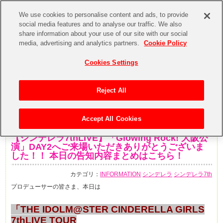
We use cookies to personalise content and ads, to provide
social media features and to analyse our traffic. We also
share information about your use of our site with our social
media, advertising and analytics partners.
Cookie Policy
Cookies Settings
Reject All
Accept All Cookies
2020年2月16日
【シンデレラ7thLIVE】「Glowing Rock! 大阪公
演」DAY2へご来場いただきありがとうございま
した！！ 本日の告知内容まとめはこちら！
カテゴリ：
INFORMATION
シンデレラ
シンデレラ7th
プロデューサーの皆さま、本日は
「THE IDOLM@STER CINDERELLA GIRLS
7thLIVE TOUR