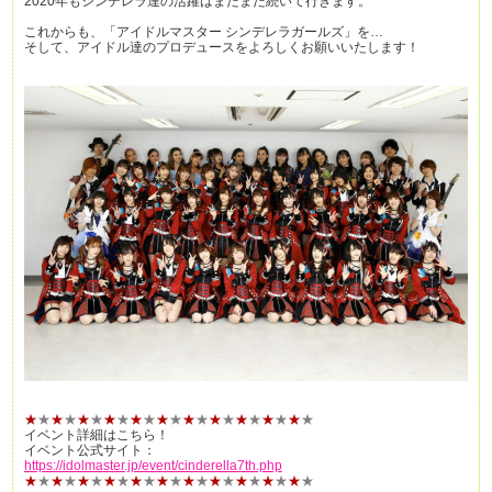
2020年もシンデレラ達の活躍はまだまだ続いて行きます。
これからも、「アイドルマスター シンデレラガールズ」を…
そして、アイドル達のプロデュースをよろしくお願いいたします！
★
★
★
★
★
★
★
★
★
★
★
★
★
★
★
★
★
★
★
★
★
★
イベント詳細はこちら！
イベント公式サイト：
https://idolmaster.jp/event/cinderella7th.php
★
★
★
★
★
★
★
★
★
★
★
★
★
★
★
★
★
★
★
★
★
★