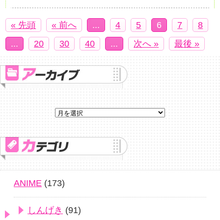
« 先頭
« 前へ
...
4
5
6
7
8
...
20
30
40
...
次へ »
最後 »
ANIME
(173)
しんげき
(91)