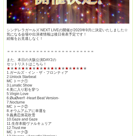
シンデレラガールズ NEXT LIVEの開催が2020年9月に決定いたしました☆
気になる会場や出演者情報は後日発表予定です！
続報をお見逃しなく！
＝＝＝＝＝＝＝＝＝＝＝＝＝＝＝＝＝＝＝＝＝＝＝＝
また、本日の大阪公演DAY2の
セットリストはこちら！
★
★
★
★
★
★
★
★
★
★
★
★
★
★
★
★
★
★
★
★
★
★
1.ガールズ・イン・ザ・フロンティア
2.Unlock Starbeat
MC トーク①
3.Lunatic Show
4.美に入り彩を穿つ
5.Virgin Love
6.ØωØver!! -Heart Beat Version-
7.Nocturne
MC トーク②
8.オウムアムアに幸運を
9.義勇忍侠花吹雪
10.Gaze and Gaze
11.生存本能ヴァルキュリア
12.Trust me
MC トーク③