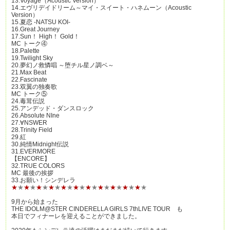
13.Voyage（Acoustic Version）
14.エヴリデイドリーム～マイ・スイート・ハネムーン（Acoustic
Version）
15.夏恋 -NATSU KOI-
16.Great Journey
17.Sun！ High！ Gold！
MC トーク④
18.Palette
19.Twilight Sky
20.夢幻ノ救憐唱 ～堕チル星ノ調ベ～
21.Max Beat
22.Fascinate
23.双翼の独奏歌
MC トーク⑤
24.毒茸伝説
25.アンデッド・ダンスロック
26.Absolute NIne
27.∀NSWER
28.Trinity Field
29.紅
30.純情Midnight伝説
31.EVERMORE
【ENCORE】
32.TRUE COLORS
MC 最後の挨拶
33.お願い！シンデレラ
★
★
★
★
★
★
★
★
★
★
★
★
★
★
★
★
★
★
★
★
★
★
9月から始まった
THE IDOLM@STER CINDERELLA GIRLS 7thLIVE TOUR も
本日でフィナーレを迎えることができました。