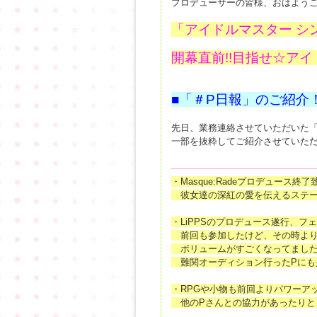
プロデューサーの皆様、おはよう
「アイドルマスター シ
開幕直前!!目指せ☆ア
■「＃P日報」のご紹介
先日、業務連絡させていただいた「
一部を抜粋してご紹介させていた
―――――――――――――――
・Masque:Radeプロデュース終
彼女達の深紅の愛を伝えるステー
・LiPPSのプロデュース遂行、
前回も参加したけど、その時より
ボリュームがすごくなってまし
難関オーディション行ったPにも
・RPGや小物も前回よりパワーア
他のPさんとの協力があったりと