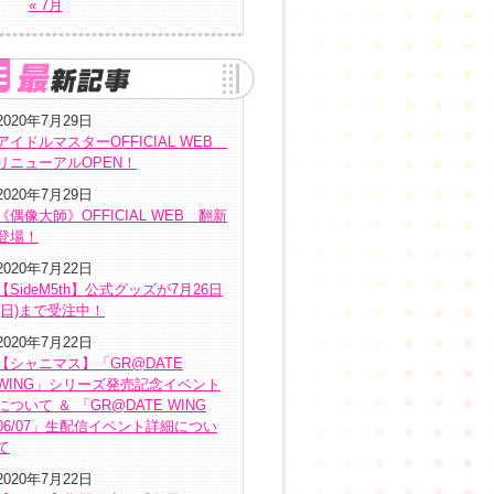
« 7月
2020年7月29日
アイドルマスターOFFICIAL WEB
リニューアルOPEN！
2020年7月29日
《偶像大師》OFFICIAL WEB 翻新
登場！
2020年7月22日
【SideM5th】公式グッズが7月26日
(日)まで受注中！
2020年7月22日
【シャニマス】「GR@DATE
WING」シリーズ発売記念イベント
について ＆ 「GR@DATE WING
06/07」生配信イベント詳細につい
て
2020年7月22日