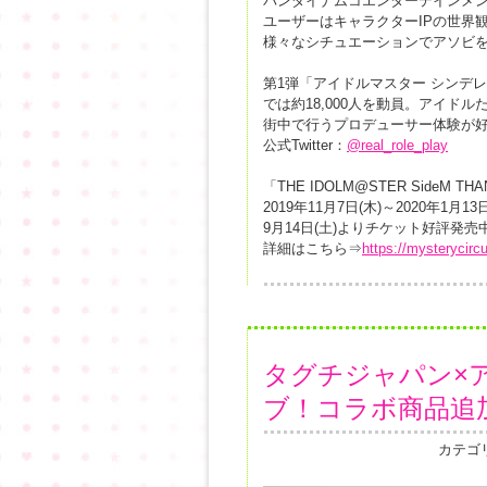
バンダイナムコエンターテインメ
ユーザーはキャラクターIPの世界
様々なシチュエーションでアソビ
第1弾「アイドルマスター シンデ
では約18,000人を動員。アイド
街中で行うプロデューサー体験が
公式Twitter：
@real_role_play
「THE IDOLM@STER SideM T
2019年11月7日(木)～2020年1月1
9月14日(土)よりチケット好評発売
詳細はこちら⇒
https://mysterycirc
タグチジャパン×
ブ！コラボ商品追
カテゴ