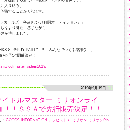
ントが提案する新しい体験型イベントの名称です。
観に入り込み、
を体験することが可能です。
レラガールズ 突破せよっ♪難関オーディション☆」
ルたちをより身近に感じながら、
好評を博しました。
HANKS ST＠RRY PARTY!!!!! ～みんなでつくる感謝祭～」
3日(月)(予定)開催決定！
中！
us.jp/idolmaster_sidem2019/
2019年9月19日
アイドルマスター ミリオンライ
加！！ＳＳＡで先行販売決定！！
リ：
GOODS
INFORMATION
アソビストア
ミリオン
ミリオン6th