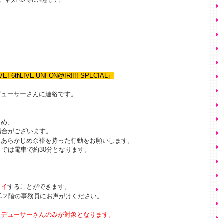
は、ネタバレ等に注意して、
! 6thLIVE UNI-ON@IR!!!! SPECIAL」
デューサーさんに連絡です。
ため、
場合がございます。
、あらかじめ余裕を持った行動をお願いします。
までは電車で約30分となります。
レイ
することができます。
C２階の事務員にお声がけください。
ロデューサーさんのみが対象となります。