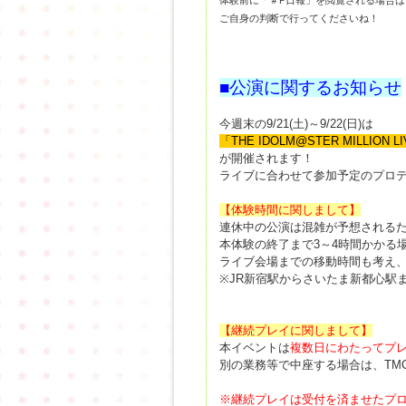
体験前に「＃P日報」を閲覧される場合
ご自身の判断で行ってくださいね！
■公演に関するお知らせ
今週末の9/21(土)～9/22(日)は
「THE IDOLM@STER MILLION LIVE
が開催されます！
ライブに合わせて参加予定のプロ
【体験時間に関しまして】
連休中の公演は混雑が予想される
本体験の終了まで3～4時間かかる
ライブ会場までの移動時間も考え
※JR新宿駅からさいたま新都心駅
【継続プレイに関しまして】
本イベントは
複数日にわたってプ
別の業務等で中座する場合は、TM
※継続プレイは受付を済ませたプ