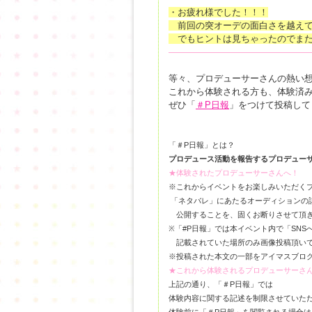
・お疲れ様でした！！！
前回の突オーデの面白さを越えて
でもヒントは見ちゃったのでまた
―――――――――――――――
等々、プロデューサーさんの熱い
これから体験される方も、体験済
ぜひ「
＃P日報
」をつけて投稿して
「＃P日報」とは？
プロデュース活動を報告するプロデュー
★体験されたプロデューサーさんへ！
※これからイベントをお楽しみいただく
「ネタバレ」にあたるオーディションの
公開することを、固くお断りさせて頂
※「#P日報」では本イベント内で「SNS
記載されていた場所のみ画像投稿頂いて
※投稿された本文の一部をアイマスブロ
★これから体験されるプロデューサーさ
上記の通り、「＃P日報」では
体験内容に関する記述を制限させていた