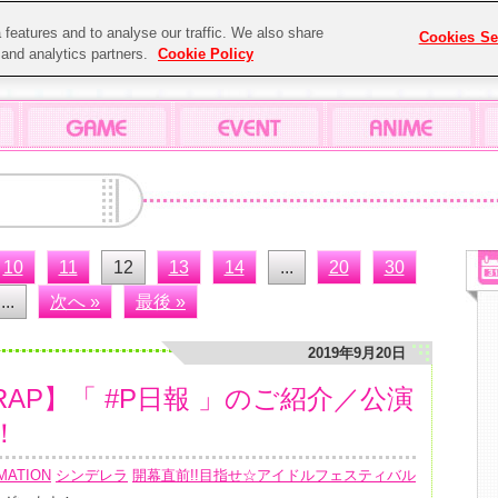
features and to analyse our traffic. We also share
Cookies Se
g and analytics partners.
Cookie Policy
10
11
12
13
14
...
20
30
...
次へ »
最後 »
2019年9月20日
RAP】「 #P日報 」のご紹介／公演
！
MATION
シンデレラ
開幕直前!!目指せ☆アイドルフェスティバル