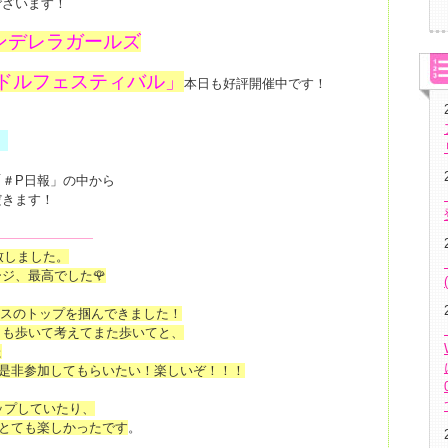
ございます！
ンデレラガールズ
イドルフェスティバル」
本日も好評開催中です！
！
＃P日報」の中から
だきます！
――――――――
了致しました。
ジ、最高でした🌹
フェスのトップを掴んできました！
も歩いて考えてまた歩いてと、
た
是非参加してもらいたい！楽しいぞ！！！
ップしていたり、
とても楽しかったです
。