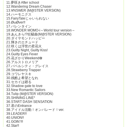
11.夢咲きAfter school
12.Wandering Dream Chaser
13.∀NSWER (M@STER VERSION)
14.ハーモニクス
15.FairyTaleじゃいられない
16.ØωØver!!
17.バレンタイン
18.WONDER MOMO-i～World tour version～
19.あんきら!?狂騒曲(M@STER VERSION)
20.ダイヤモンドハッピー
21.輝きのエチュード
22.咲くは浮世の君花火
23.Guilty Night, Guilty Kiss!
24.Guilty Eyes Fever
25.花ざかりWeekend✿
26.アルストロメリア
27.バベルシティ・グレイス
28.Strawberry Trapper
29.コワレヤスキ
30.残酷よ希望となれ
31.セカイは廻る
32.Shadow gate to love
33.New Romantic Sailors
34.Tulip (M@STER VERSION)
35.SHINING LINE*
36.START DASH SENSATION
37.君のEntrance
38.アイドル活動！オンパレード！ver.
39.LEADER!!
40.UNION!!
41.GOIN’!!!
42.Star!!