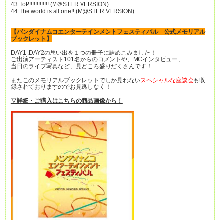
43.ToP!!!!!!!!!!!!! (M＠STER VERSION)
44.The world is all one!! (M@STER VERSION)
【バンダイナムコエンターテインメントフェスティバル 公式メモリアル
ブックレット】
DAY1 ,DAY2の思い出を１つの冊子に詰めこみました！
ご出演アーティスト101名からのコメントや、MCインタビュー、
当日のライブ写真など、見どころ盛りだくさんです！
またこのメモリアルブックレットでしか見れない
スペシャルな座談会
も収
録されておりますのでお見逃しなく！
▽詳細・ご購入はこちらの商品画像から！