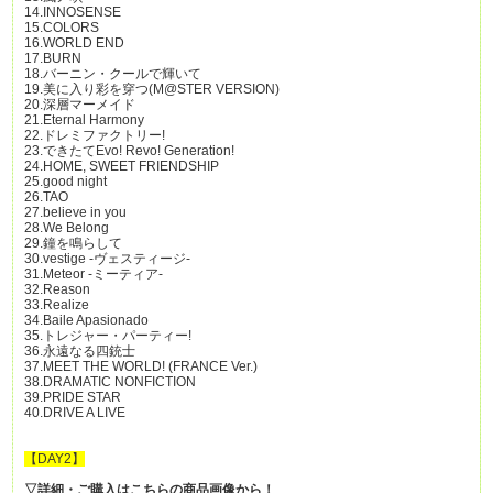
14.INNOSENSE
15.COLORS
16.WORLD END
17.BURN
18.バーニン・クールで輝いて
19.美に入り彩を穿つ(M@STER VERSION)
20.深層マーメイド
21.Eternal Harmony
22.ドレミファクトリー!
23.できたてEvo! Revo! Generation!
24.HOME, SWEET FRIENDSHIP
25.good night
26.TAO
27.believe in you
28.We Belong
29.鐘を鳴らして
30.vestige -ヴェスティージ-
31.Meteor -ミーティア-
32.Reason
33.Realize
34.Baile Apasionado
35.トレジャー・パーティー!
36.永遠なる四銃士
37.MEET THE WORLD! (FRANCE Ver.)
38.DRAMATIC NONFICTION
39.PRIDE STAR
40.DRIVE A LIVE
【DAY2】
▽詳細・ご購入はこちらの商品画像から！