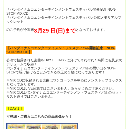
「バンダイナムコエンターテインメントフェスティバル開催記念 NON-
STOP MIX CD」
「バンダイナムコエンターテインメントフェスティバル 公式メモリアルブ
ックレット」
のご予約が今週末
3月29 日(日)まで
となっております。
【バンダイナムコエンターテイメントフェスティバル開催記念 NON-
STOP MIX CD】
公演で披露された楽曲をDAY1 、DAY2に分けてそれぞれ１時間にも及ぶ大
ボリュームで収録！
バンダイナムコエンターテインメントフェスティバルの思い出をNON-
STOPで駆け抜けることができる珠玉の１枚になっております！
※MIX CDに収録される楽曲はワンコーラスを中心にノンストップミックス
となっております。
※MIX CDはLIVE音源ではございません。あらかじめご了承ください。
※MIX CDはバンダイナムコエンターテインメントフェスティバルのセット
リスト通りではございません。
【DAY１】
▽詳細・ご購入はこちらの商品画像から！