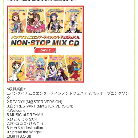
<収録楽曲>
1.バンダイナムコエンターテインメントフェスティバル オープニングソン
グ
2.READY!! (M@STER VERSION)
3.自分REST@RT (M@STER VERSION)
4.Welcome!!
5.MUSIC of DREAM!!!
6.ひとりじゃない!
7.窓 -ココロ- ひらこう
8.ヒカリのdestination
9.Spread the Wings!!
10.微熱S.O.S!!