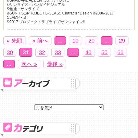
©BNP/BANDAI, DENTSU, TV TOKYO
©サンライズ・バンダイビジュアル
©創通・サンライズ
©SUNRISE/PROJECT L-GEASS Character Design ©2006-2017
CLAMP・ST
©2017 プロジェクトラブライブ!サンシャイン!!
« 先頭
« 前へ
...
10
20
...
29
30
31
32
33
...
40
50
60
...
次へ »
最後 »