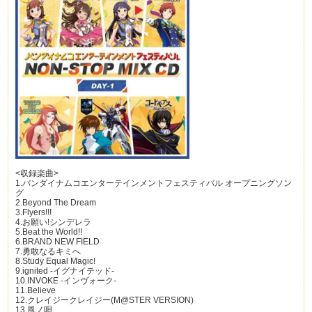
<収録楽曲>
1.バンダイナムコエンターテインメントフェスティバル オープニングソン
グ
2.Beyond The Dream
3.Flyers!!!
4.お願い!シンデレラ
5.Beat the World!!
6.BRAND NEW FIELD
7.勇敢なるキミへ
8.Study Equal Magic!
9.ignited -イグナイテッド-
10.INVOKE -インヴォーク-
11.Believe
12.クレイジークレイジー(M@STER VERSION)
13.風ノ唄