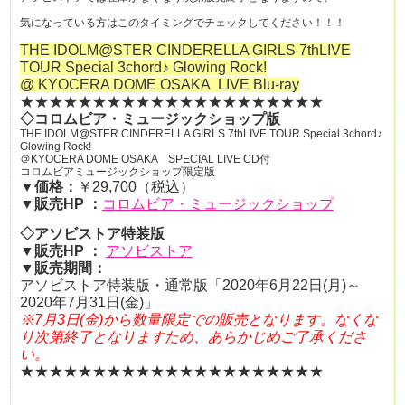
気になっている方はこのタイミングでチェックしてください！！！
THE IDOLM@STER CINDERELLA GIRLS 7thLIVE
TOUR Special 3chord♪ Glowing Rock!
@ KYOCERA DOME OSAKA
LIVE Blu-ray
★★★★★★★★★★★★★★★★★★★★★
◇コロムビア・ミュージックショップ版
THE IDOLM@STER CINDERELLA GIRLS 7thLIVE TOUR Special 3chord♪
Glowing Rock!
＠KYOCERA DOME OSAKA SPECIAL LIVE CD付
コロムビアミュージックショップ限定版
▼価格：
￥29,700（税込）
▼
販売HP ：
コロムビア・ミュージックショップ
◇アソビストア特装版
▼
販売HP ：
アソビストア
▼販売期間：
アソビストア特装版・
通常版「2020年6月22日(月)～
2020年7月31日(金)」
※7月3日(金)から数量限定での販売となります。なくな
り次第終了となりますため、あらかじめご了承くださ
い。
★★★★★★★★★★★★★★★★★★★★★