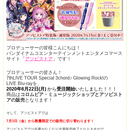
プロデューサーの皆様こんにちは！
バンダイナムコエンターテインメントエンタメコマース
サイト「
アソビストア
」です！
プロデューサーの皆さん！
7thLIVE TOUR Special 3chord♪ Glowing Rock!の
LIVE Blu-rayを、
2020年6月22日(月)
から
受注開始
いたしました！！！
商品は
コロムビア・ミュージックショップとアソビスト
アの販売
となります！
そして、アソビストアでは
7月3日（金）から数量限定での販売に切り替わります！
アソビストアでは在庫がなくなり次第販売終了となりますので、