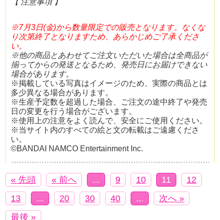
【 注意事項 】
※7月3日(金)から数量限定での販売となります。なくな
り次第終了となりますため、あらかじめご了承くださ
い。
※他の商品とあわせてご注文いただいた場合は全商品が
揃ってからの発送となるため、発売日にお届けできない
場合があります。
※掲載している写真はイメージのため、実際の商品とは
多少異なる場合があります。
※生産予定数を超過した場合、ご注文の途中終了や発売
日の変更を行う場合がございます。
※使用上の注意をよく読んで、安全にご使用ください。
※当サイト内のすべての絵と文の転載はご遠慮くださ
い。
©BANDAI NAMCO Entertainment Inc.
« 先頭
« 前へ
...
9
10
11
12
13
...
20
30
40
...
次へ »
最後 »