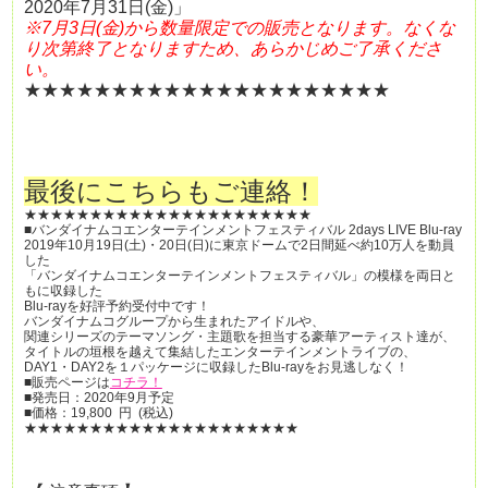
2020年7月31日(金)」
※7月3日(金)から数量限定での販売となります。なくな
り次第終了となりますため、あらかじめご了承くださ
い。
★★★★★★★★★★★★★★★★★★★★★
最後にこちらもご連絡！
★★★★★★★★★★★★★★★★★★★★★★
■バンダイナムコエンターテインメントフェスティバル 2days LIVE Blu-ray
2019年10月19日(土)・20日(日)に東京ドームで2日間延べ約10万人を動員
した
「バンダイナムコエンターテインメントフェスティバル」の模様を両日と
もに収録した
Blu-rayを好評予約受付中です！
バンダイナムコグループから生まれたアイドルや、
関連シリーズのテーマソング・主題歌を担当する豪華アーティスト達が、
タイトルの垣根を越えて集結したエンターテインメントライブの、
DAY1・DAY2を１パッケージに収録したBlu-rayをお見逃しなく！
■販売ページは
コチラ！
■発売日：2020年9月予定
■価格：19,800 円 (税込)
★★★★★★★★★★★★★★★★★★★★★