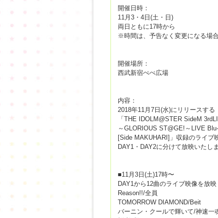
開催日時：
11月3・4日(土・日)
両日ともに17時から
※時間は、予告なく変更になる場
開催場所：
西武新宿ぺぺ広場
内容：
2018年11月7日(水)にリリースする
「THE IDOLM@STER SideM 3rdL
～GLORIOUS ST@GE!～LIVE Blu-
[Side MAKUHARI]」収録のライ
DAY1・DAY2に分けて放映いたし
■11月3日(土)17時〜
DAY1から12曲のライブ映像を放映
Reason!!/全員
TOMORROW DIAMOND/Beit
バーニン・クールで輝いて/神速一