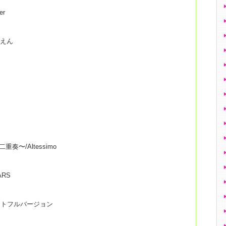
er
ふえん
二重奏〜/Altessimo
ARS
カットフルバージョン