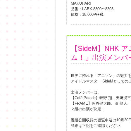
MAKUHARI
品番：LABX-8300〜8303
価格：18,000円+税
【SideM】NH
ム！」出演メンバ
世界に誇れる「アニソン」の魅力
アイドルマスター SideMとして
出演メンバーは、
【Café Parade】狩野 翔、天
【FRAME】熊谷健太郎、濱 健人
２組の出演が決定！
番組公開収録の観覧申込は10月30
詳細は下記をご確認ください。