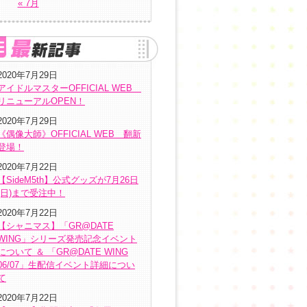
« 7月
2020年7月29日
アイドルマスターOFFICIAL WEB
リニューアルOPEN！
2020年7月29日
《偶像大師》OFFICIAL WEB 翻新
登場！
2020年7月22日
【SideM5th】公式グッズが7月26日
(日)まで受注中！
2020年7月22日
【シャニマス】「GR@DATE
WING」シリーズ発売記念イベント
について ＆ 「GR@DATE WING
06/07」生配信イベント詳細につい
て
2020年7月22日