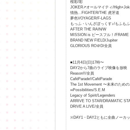
桜彩/彩
JOKER↗オールマイティ/High×Jok
情熱…FIGHTER/THE 虎牙道
夢色VOYAGER/F-LAGS
もっふ・いんざぼっくす♪/もふも
AFTER THE RAIN/W
MISSION is ピースフル！/FRAME
BRAND NEW FIELD/Jupiter
GLORIOUS RO＠D/全員
■11月4日(日)17時〜
DAY2から7曲のライブ映像を放映
Reason!!/全員
CaféParade!/CaféParade
The 1st Movement 〜未来のための
∞Possibilities/S.E.M
Legacy of Spirit/Legenders
ARRIVE TO STAR/DRAMATIC ST
DRIVE A LIVE/全員
※DAY1・DAY2ともに全曲ノー