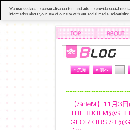
We use cookies to personalise content and ads, to provide social media 
information about your use of our site with our social media, advertisin
« 先頭
« 前へ
...
【SideM】11月3
THE IDOLM@STER
GLORIOUS S