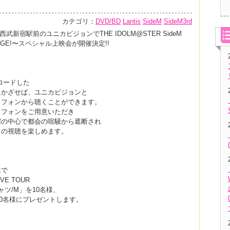
カテゴリ：
DVD/BD
Lantis
SideM
SideM3rd
から西武新宿駅前のユニカビジョンでTHE IDOLM@STER SideM
 ST@GE!〜スペシャル上映会が開催決定!!
ンロードした
にかざせば、ユニカビジョンと
トフォンから聴くことができます。
ドフォンをご用意いただき
宿の中心で都会の喧騒から遮断され
力の視聴を楽しめます。
選で
IVE TOUR
シャツ/M」を10名様、
を50名様にプレゼントします。