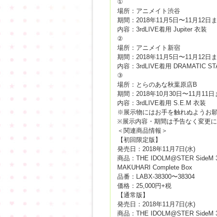
①
場所：アニメイト渋谷
期間：2018年11月5日〜11月12日
内容：3rdLIVE着用 Jupiter 衣装
②
場所：アニメイト新宿
期間：2018年11月5日〜11月12日
内容：3rdLIVE着用 DRAMATIC S
③
場所：とらのあな秋葉原店B
期間：2018年10月30日〜11月11
内容：3rdLIVE着用 S.E.M 衣装
※展示物にはお手を触れぬようお
※展示内容・期間は予告なく変更
＜関連商品情報＞
【初回限定版】
発売日：2018年11月7日(水)
商品：THE IDOLM@STER SideM 3r
MAKUHARI Complete Box
品番：LABX-38300〜38304
価格：25,000円+税
【通常版】
発売日：2018年11月7日(水)
商品：THE IDOLM@STER SideM 3r