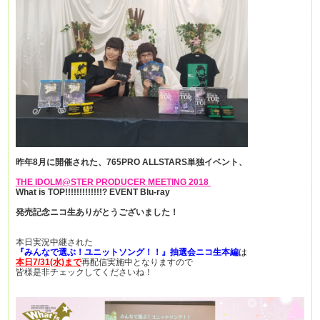
昨年8月に開催された、765PRO ALLSTARS
単独イベント、
THE IDOLM@STER PRODUCER MEETING 2018
What is TOP!!!!!!!!!!!!!? EVENT Blu-ray
発売記念ニコ生ありがとうございました！
本日実況中継された
『みんなで選ぶ！ユニットソング！！』抽選会ニコ生本編
は
本日7/31(水)まで
再配信実施中となりますので
皆様是非チェックしてくださいね！