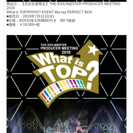
商品①：【完全生産限定】THE IDOLM@STER PRODUCER MEETING
2018
What is TOP!!!!!!!!!!!!!!? EVENT Blu-ray PERFECT BOX
■発売日：2019年7月31日(水)
■仕様：BOX仕様＆特典BD付き BD 5枚組
■価格：￥18,000+税