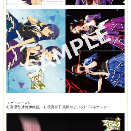
＜ゲーマーズ＞
釘宮理恵(水瀬伊織役)＋仁後真耶子(高槻やよい役) / B2布ポスター