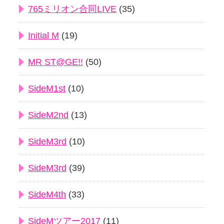
765ミリオン合同LIVE
(35)
Initial M
(19)
MR ST@GE!!
(50)
SideM1st
(10)
SideM2nd
(13)
SideM3rd
(10)
SideM3rd
(39)
SideM4th
(33)
SideMツアー2017
(11)