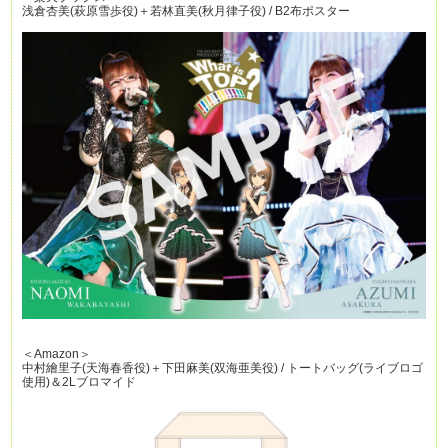
浅倉杏美(萩原雪歩役)＋若林直美(秋月律子役) / B2布ポスター
＜Amazon＞
中村繪里子(天海春香役)＋下田麻美(双海亜美役) / トートバッグ(ライブロゴ
使用)＆2Lブロマイド