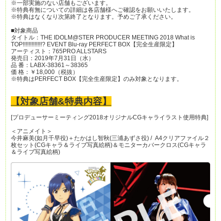
※一部実施のない店舗もございます。
※特典有無についての詳細は各店舗様へご確認をお願いいたします。
※特典はなくなり次第終了となります。予めご了承ください。
■対象商品
タイトル：THE IDOLM@STER PRODUCER MEETING 2018 What is
TOP!!!!!!!!!!!!!? EVENT Blu-ray PERFECT BOX【完全生産限定】
アーティスト：765PRO ALLSTARS
発売日：2019年7月31日（水）
品 番：LABX-38361～38365
価 格：￥18,000（税抜）
※特典はPERFECT BOX【完全生産限定】のみ対象となります。
【対象店舗&特典内容】
[プロデューサーミーティング2018オリジナルCGキャライラスト使用特典]
＜アニメイト＞
今井麻美(如月千早役)＋たかはし智秋(三浦あずさ役) / A4クリアファイル２
枚セット(CGキャラ＆ライブ写真絵柄)＆モニターカバークロス(CGキャラ
＆ライブ写真絵柄)