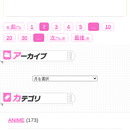
« 前へ
1
2
3
4
5
...
10
20
30
...
次へ »
最後 »
ANIME
(173)