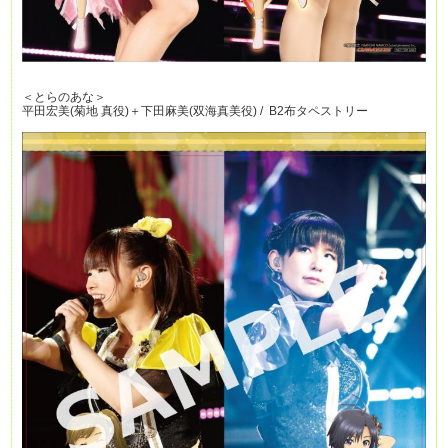
＜とらのあな＞
平田宏美(菊地 真役)＋下田麻美(双海真美役) / B2布タペストリー