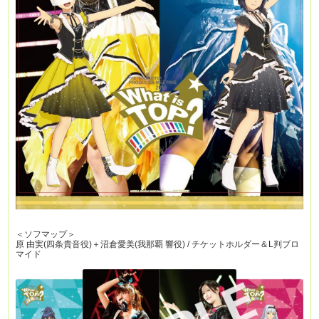
＜ソフマップ＞
原 由実(四条貴音役)＋沼倉愛美(我那覇 響役) / チケットホルダー＆L判ブロ
マイド