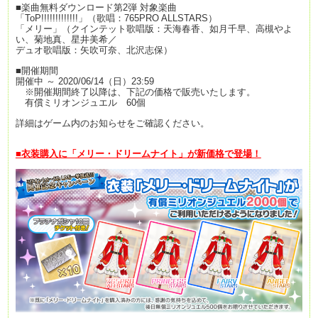
■楽曲無料ダウンロード第2弾 対象楽曲
「ToP!!!!!!!!!!!!!」（歌唱：765PRO ALLSTARS）
「メリー」（クインテット歌唱版：天海春香、如月千早、高槻やよ
い、菊地真、星井美希／
デュオ歌唱版：矢吹可奈、北沢志保）
■開催期間
開催中 ～ 2020/06/14（日）23:59
※開催期間終了以降は、下記の価格で販売いたします。
有償ミリオンジュエル 60個
詳細はゲーム内のお知らせをご確認ください。
■衣装購入に「メリー・ドリームナイト」が新価格で登場！