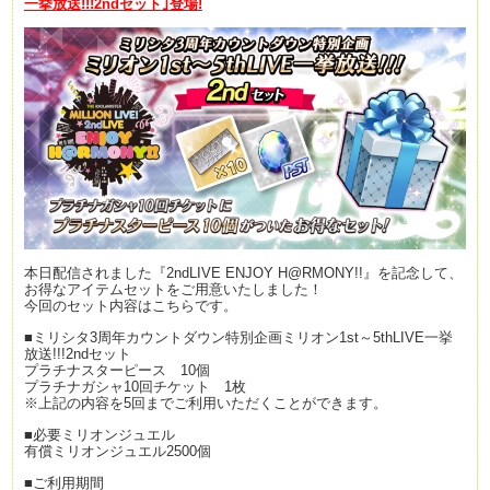
一挙放送
!!!2nd
セット
｣
登場
!
本日配信されました『2ndLIVE ENJOY H@RMONY!!』を記念して、
お得なアイテムセットをご用意いたしました！
今回のセット内容はこちらです。
■ミリシタ3周年カウントダウン特別企画ミリオン1st～5thLIVE一挙
放送!!!2ndセット
プラチナスターピース 10個
プラチナガシャ10回チケット 1枚
※上記の内容を5回までご利用いただくことができます。
■必要ミリオンジュエル
有償ミリオンジュエル2500個
■ご利用期間