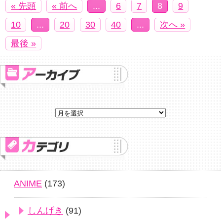
« 先頭
« 前へ
...
6
7
8
9
10
...
20
30
40
...
次へ »
最後 »
ANIME
(173)
しんげき
(91)