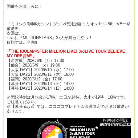
開催をお楽しみに！
「ミリシタ3周年カウントダウン特別企画 ミリオン1st～5thLIVE一挙
放送!!!」
次回は……
ついに『MILLIONSTARS』37人が舞台に立つ！
目指すは…全国!!
「
THE IDOLM@STER MILLION LIVE! 3rdLIVE TOUR BELIEVE
MY DRE@M!!
」
【名古屋】2020/6/8（月）17:00
【仙台】2020/6/9（火）19:00
【大阪 DAY1】2020/6/10（水）17:00
【大阪 DAY2】2020/6/11（木）16:00
【福岡】2020/6/12（金）17:00
【幕張 DAY1】2020/6/13（土）14:00
【幕張 DAY2】2020/6/14（日）14:00
※開始時刻は月水金が17時、土日が14時、火木が19時・16時です。
ご注意ください。
※【幕張 day2】では、ニコニコプレミアム会員限定のおまけ放送が
あります。