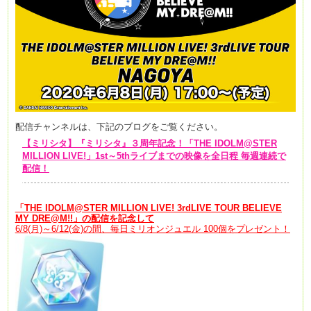
配信チャンネルは、下記のブログをご覧ください。
【ミリシタ】『ミリシタ』３周年記念！「THE IDOLM@STER
MILLION LIVE!」1st～5thライブまでの映像を全日程 毎週連続で
配信！
「
THE IDOLM@STER MILLION LIVE! 3rdLIVE TOUR BELIEVE
MY DRE@M!!
」
の
配信を記念して
6/8(月)～6/12(金)の間、毎日ミリオンジュエル 100個をプレゼント！