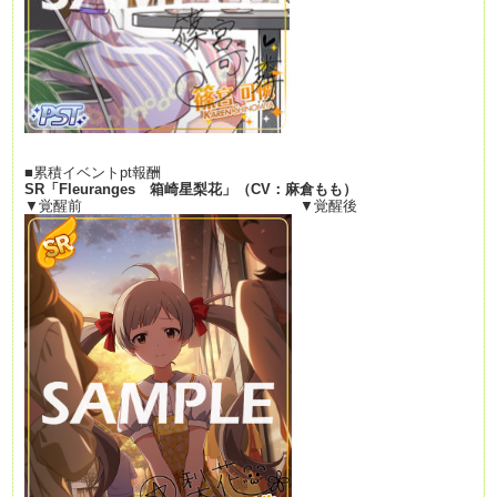
■累積イベントpt報酬
SR
「
Fleuranges
箱崎星梨花」（
CV
：
麻倉もも
）
▼覚醒前 ▼覚醒後