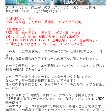
プラチナガシャ「雨上がりのフェアリーランドガシャ」が開催！
新たに以下の5カードが追加されます！
《期間限定カード》
SSR「雨が起こした奇跡 菊地真」（CV：平田宏美）
《新規追加カード》
SSR「青い鳥の恩返し 所恵美」（CV：藤井ゆきよ）
SR「お気に入りの傘 福田のり子」（CV：浜崎奈々）
SR「MILLION LIVE CLOSET! 星井美希」（CV：長谷川明子）
R「水たまりでひと休み 豊川風花」（CV：末柄里恵）
SSRカードは専用衣装と、その衣装にまつわる特別なエピソード付
き！
特別な衣装を贈られたアイドルたちの反応をご覧いただけます。
カードを獲得し、アイドルが更新したブログの「イイネ！」を押して
劇場を確認してみましょう！
また、専用衣装を持つカードのマスターランクを4にすると、
なんとアナザー衣装を獲得することができます！
様々な衣装を身にまとい、さらに輝くアイドルたちのライブをお楽し
みください！
さらに今回は「1回限定！有償プラチナガシャ」も開催します！
「1回限定！有償プラチナガシャ」では、有償ミリオンジュエル2500
個を使って
SSRマスターピース1個が付いた10回ガシャを引くことができます。
10回ガシャの内容は「雨上がりのフェアリーランドガシャ」と同じ内