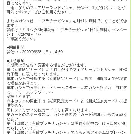
容になります。
「雨上がりのフェアリーランドガシャ」開催中に1度だけ引くことが
可能ですので、ぜひご利用ください。
また本ガシャは、「プラチナガシャ」を1日1回無料で引くことができ
ます！
詳細は「ミリシタ3周年記念！ プラチナガシャ1日1回無料キャンペー
ン！」のお知らせを
ご確認ください。
■開催期間
開催中～2020/06/28（日）14:59
■注意事項
※期間は予告なく変更する場合がございます。
※《期間限定カード》は「雨上がりのフェアリーランドガシャ」開催
終了後、出現しなくなります。
※本ガシャで登場する《期間限定カード》は再度、期間限定で登場す
る場合があります。
※本ガシャで入手した「ドリームスター」は本ガシャ終了時、自動的
に「ドリームフラワー」へ
変換されます。
※本ガシャの開催中は《期間限定カード》と《新規追加カード》の提
供割合が、
同じレアリティの他カードよりも高くなります。
※カードのステータスは、ガシャ画面の「カード詳細」からご確認く
ださい。
※「1回限定！有償プラチナガシャ」は開催期間中の引ける回数が決
められています。
※「1回限定！有償プラチナガシャ」でもらえるアイテムはプレゼン