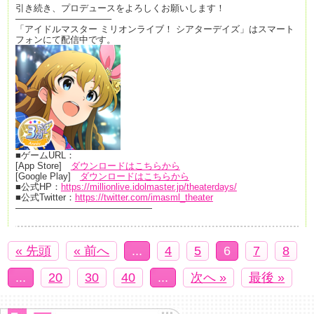
引き続き、プロデュースをよろしくお願いします！
——————————–
「アイドルマスター ミリオンライブ！ シアターデイズ」はスマート
フォンにて配信中です。
■ゲームURL：
[App Store]
ダウンロードはこちらから
[Google Play]
ダウンロードはこちらから
■公式HP：
https://millionlive.idolmaster.jp/theaterdays/
■公式Twitter：
https://twitter.com/imasml_theater
———————————————
« 先頭
« 前へ
...
4
5
6
7
8
...
20
30
40
...
次へ »
最後 »