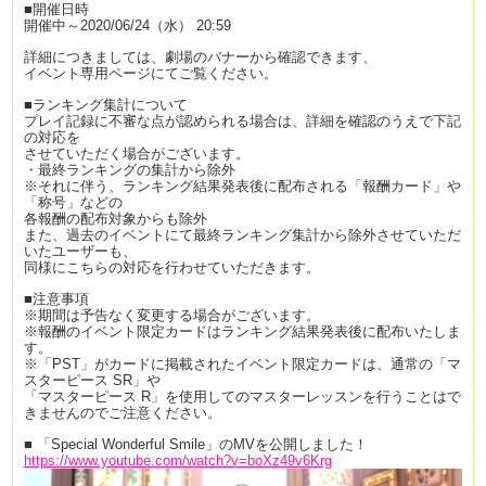
■開催日時
開催中～2020/06/24（水） 20:59
詳細につきましては、劇場のバナーから確認できます、
イベント専用ページにてご覧ください。
■ランキング集計について
プレイ記録に不審な点が認められる場合は、詳細を確認のうえで下記
の対応を
させていただく場合がございます。
・最終ランキングの集計から除外
※それに伴う、ランキング結果発表後に配布される「報酬カード」や
「称号」などの
各報酬の配布対象からも除外
また、過去のイベントにて最終ランキング集計から除外させていただ
いたユーザーも、
同様にこちらの対応を行わせていただきます。
■注意事項
※期間は予告なく変更する場合がございます。
※報酬のイベント限定カードはランキング結果発表後に配布いたしま
す。
※「PST」がカードに掲載されたイベント限定カードは、通常の「マ
スターピース SR」や
「マスターピース R」を使用してのマスターレッスンを行うことはで
きませんのでご注意ください。
■ 「Special Wonderful Smile」のMVを公開しました！
https://www.youtube.com/watch?v=boXz49v6Krg