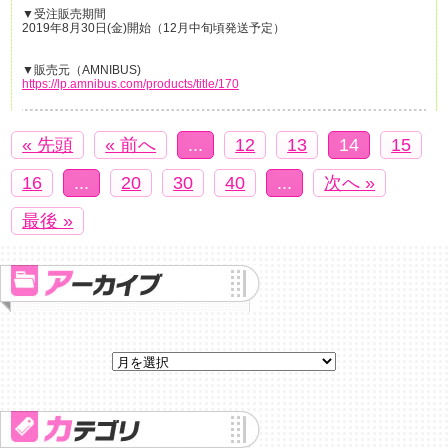
▼受注販売期間
2019年8月30日(金)開始（12月中旬頃発送予定）
▼販売元（AMNIBUS)
https://lp.amnibus.com/products/title/170
« 先頭
« 前へ
...
12
13
14
15
16
...
20
30
40
...
次へ »
最後 »