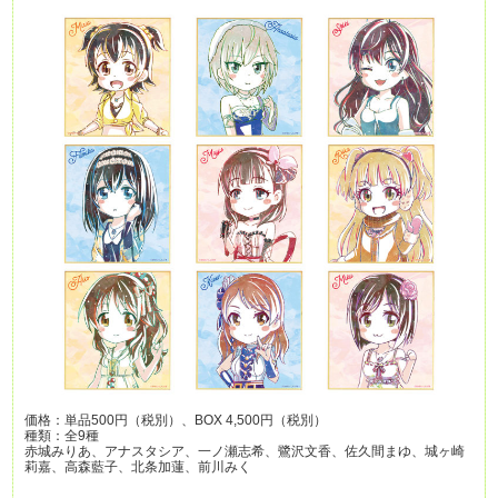
価格：単品500円（税別）、BOX 4,500円（税別）
種類：全9種
赤城みりあ、アナスタシア、一ノ瀬志希、鷺沢文香、佐久間まゆ、城ヶ崎
莉嘉、高森藍子、北条加蓮、前川みく