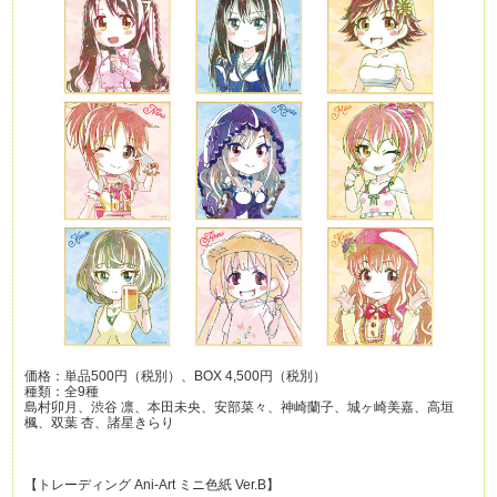
価格：単品500円（税別）、BOX 4,500円（税別）
種類：全9種
島村卯月、渋谷 凛、本田未央、安部菜々、神崎蘭子、城ヶ崎美嘉、高垣
楓、双葉 杏、諸星きらり
【トレーディング Ani-Art ミニ色紙 Ver.B】