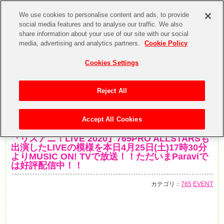
We use cookies to personalise content and ads, to provide
social media features and to analyse our traffic. We also
share information about your use of our site with our social
media, advertising and analytics partners.
Cookie Policy
Cookies Settings
Reject All
Accept All Cookies
2020年4月25日
『リスアニ！LIVE 2020』765PRO ALLSTARSも
出演したLIVEの模様を本日4月25日(土)17時30分
よりMUSIC ON! TVで放送！！ただいまParaviで
は好評配信中！！
カテゴリ：
765
EVENT