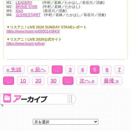
M1:
LEADER!!
(中村／若林／たかはし／長谷川／沼倉)
M2:
BRAVE STAR
(中村／若林／たかはし)
M3:
KisS
(長谷川／沼倉)
M4:
自分REST@RT
(中村／若林／たかはし／長谷川／沼倉)
▼リスアニ！LIVE 2020 SUNDAY STAGEレポート
https://www.lisani.jp/0000143943/
▼リスアニ！LIVE 2020公式サイト
https://www.lisani.jp/live/
« 先頭
« 前へ
...
3
4
5
6
7
...
10
20
30
...
次へ »
最後 »