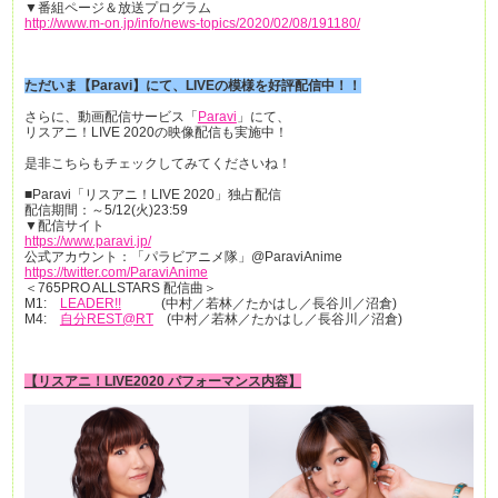
▼番組ページ＆放送プログラム
http://www.m-on.jp/info/news-topics/2020/02/08/191180/
ただいま【Paravi】にて、LIVEの模様を好評配信中！！
さらに、動画配信サービス「
Paravi
」にて、
リスアニ！LIVE 2020の映像配信も実施中！
是非こちらもチェックしてみてくださいね！
■Paravi「リスアニ！LIVE 2020」独占配信
配信期間：～5/12(火)23:59
▼配信サイト
https://www.paravi.jp/
公式アカウント：「パラビアニメ隊」@ParaviAnime
https://twitter.com/ParaviAnime
＜765PRO ALLSTARS 配信曲＞
M1:
LEADER!!
(中村／若林／たかはし／長谷川／沼倉)
M4:
自分REST@RT
(中村／若林／たかはし／長谷川／沼倉)
【リスアニ！LIVE2020 パフォーマンス内容】