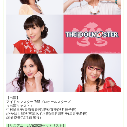
【出演】
アイドルマスター 765プロオールスターズ
＜出演キャスト＞
中村繪里子(天海春香役)/若林直美(秋月律子役)
/たかはし智秋(三浦あずさ役)/長谷川明子(星井美希役)
/沼倉愛美(我那覇 響役)
【リスアニ！LIVE2020セットリスト】