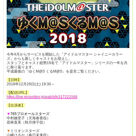
今年4月からサービスを開始した「アイドルマスター シャイニーカラー
ズ」からも新しくキャストをお迎えし、
スタッフとキャスト総勢19名で「アイドルマスター」シリーズの一年を共
に振り返ります。
平成最後の「ゆくM@S くるM@S」を是非ご覧ください。
【日時】
2018年12月29日(土) 19:30～
【配信URL】
https://live.nicovideo.jp/watch/lv317221568
【出演者】
▼
765プロオールスターズ
中村繪里子（天海春香役）
若林直美（秋月律子役）
▼
ミリオンスターズ
山崎はるか（春日未来役）