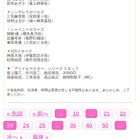
田所あずさ（最上静香役）
▼
シンデレラガールズ
三宅麻理恵（安部菜々役）
佳村はるか（城ヶ崎美嘉役）
▼
シャイニーカラーズ
関根 瞳（櫻木真乃役）
近藤玲奈（風野灯織役）
峯田茉優（八宮めぐる役）
▼
315スターズ
神原大地（伊集院北斗役）
松岡禎丞（御手洗翔太役）
▼
「アイドルマスター」シリーズ スタッフ
坂上陽三、中川浩二、柏谷智浩、JUNGO、
保坂拓也、三本昌史、高山祐介、狭間和歌子（MC）
※放送内容、出演者、時間は変更が生じる可能性があります。あらかじめ、ご了
承ください。
« 先頭
« 前へ
...
10
...
21
22
23
24
25
...
30
40
50
...
次へ »
最後 »