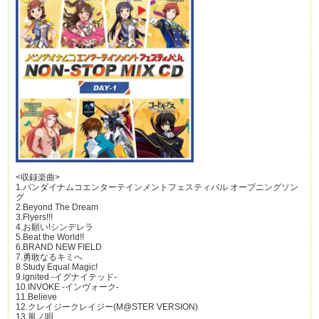
<収録楽曲>
1.バンダイナムコエンターテインメントフェスティバル オープニングソン
グ
2.Beyond The Dream
3.Flyers!!!
4.お願い!シンデレラ
5.Beat the World!!
6.BRAND NEW FIELD
7.勇敢なるキミへ
8.Study Equal Magic!
9.ignited -イグナイテッド-
10.INVOKE -インヴォーク-
11.Believe
12.クレイジークレイジー(M@STER VERSION)
13.風ノ唄