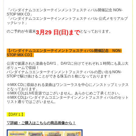
「バンダイナムコエンターテインメントフェスティバル開催記念 NON-
STOP MIX CD」
「バンダイナムコエンターテインメントフェスティバル 公式メモリアルブ
ックレット」
のご予約が今週末
3月29 日(日)まで
となっております。
【バンダイナムコエンターテイメントフェスティバル開催記念 NON-
STOP MIX CD】
公演で披露された楽曲をDAY1 、DAY2に分けてそれぞれ１時間にも及ぶ大
ボリュームで収録！
バンダイナムコエンターテインメントフェスティバルの思い出をNON-
STOPで駆け抜けることができる珠玉の１枚になっております！
※MIX CDに収録される楽曲はワンコーラスを中心にノンストップミックス
となっております。
※MIX CDはLIVE音源ではございません。あらかじめご了承ください。
※MIX CDはバンダイナムコエンターテインメントフェスティバルのセット
リスト通りではございません。
【DAY１】
▽詳細・ご購入はこちらの商品画像から！