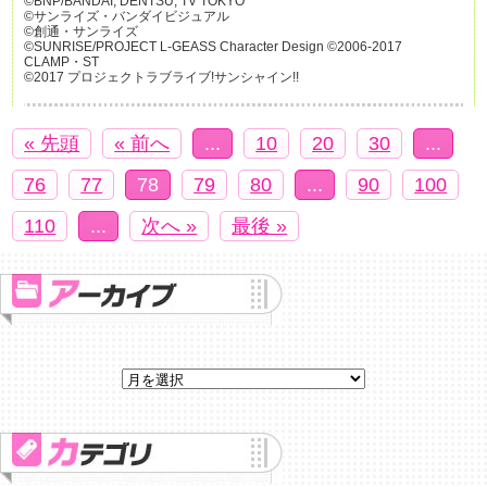
©BNP/BANDAI, DENTSU, TV TOKYO
©サンライズ・バンダイビジュアル
©創通・サンライズ
©SUNRISE/PROJECT L-GEASS Character Design ©2006-2017
CLAMP・ST
©2017 プロジェクトラブライブ!サンシャイン!!
« 先頭
« 前へ
...
10
20
30
...
76
77
78
79
80
...
90
100
110
...
次へ »
最後 »