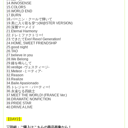
14.INNOSENSE
15.COLORS
16.WORLD END
17.BURN
18.バーニン・クールで輝いて
19.美に入り彩を穿つ(M@STER VERSION)
20.深層マーメイド
21.Eternal Harmony
22.ドレミファクトリー!
23.できたてEvo! Revo! Generation!
24.HOME, SWEET FRIENDSHIP
25.good night
26.TAO
27.believe in you
28.We Belong
29.鐘を鳴らして
30.vestige -ヴェスティージ-
31.Meteor -ミーティア-
32.Reason
33.Realize
34.Baile Apasionado
35.トレジャー・パーティー!
36.永遠なる四銃士
37.MEET THE WORLD! (FRANCE Ver.)
38.DRAMATIC NONFICTION
39.PRIDE STAR
40.DRIVE A LIVE
【DAY2】
▽詳細・ご購入はこちらの商品画像から！