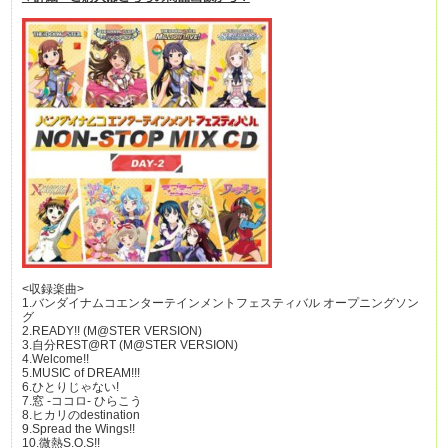
<収録楽曲>
1.バンダイナムコエンターテインメントフェスティバル オープニングソン
グ
2.READY!! (M@STER VERSION)
3.自分REST@RT (M@STER VERSION)
4.Welcome!!
5.MUSIC of DREAM!!!
6.ひとりじゃない!
7.窓 -ココロ- ひらこう
8.ヒカリのdestination
9.Spread the Wings!!
10.微熱S.O.S!!