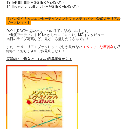
43.ToP!!!!!!!!!!!!! (M＠STER VERSION)
44.The world is all one!! (M@STER VERSION)
【バンダイナムコエンターテインメントフェスティバル 公式メモリアル
ブックレット】
DAY1 ,DAY2の思い出を１つの冊子に詰めこみました！
ご出演アーティスト101名からのコメントや、MCインタビュー、
当日のライブ写真など、見どころ盛りだくさんです！
またこのメモリアルブックレットでしか見れない
スペシャルな座談会
も収
録されておりますのでお見逃しなく！
▽詳細・ご購入はこちらの商品画像から！