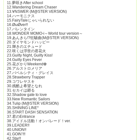
11.夢咲きAfter school
12.Wandering Dream Chaser
13.∀NSWER (M@STER VERSION)
14.ハーモニクス
15.FairyTaleじゃいられない
16.ØωØver!!
17.バレンタイン
18.WONDER MOMO-i～World tour version～
19.あんきら!?狂騒曲(M@STER VERSION)
20.ダイヤモンドハッピー
21.輝きのエチュード
22.咲くは浮世の君花火
23.Guilty Night, Guilty Kiss!
24.Guilty Eyes Fever
25.花ざかりWeekend✿
26.アルストロメリア
27.バベルシティ・グレイス
28.Strawberry Trapper
29.コワレヤスキ
30.残酷よ希望となれ
31.セカイは廻る
32.Shadow gate to love
33.New Romantic Sailors
34.Tulip (M@STER VERSION)
35.SHINING LINE*
36.START DASH SENSATION
37.君のEntrance
38.アイドル活動！オンパレード！ver.
39.LEADER!!
40.UNION!!
41.GOIN’!!!
42.Star!!