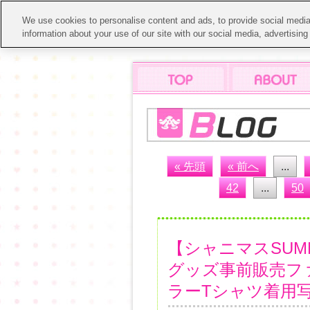
We use cookies to personalise content and ads, to provide social media 
information about your use of our site with our social media, advertisin
« 先頭
« 前へ
...
42
...
50
【シャニマスSUMM
グッズ事前販売フ
ラーTシャツ着用