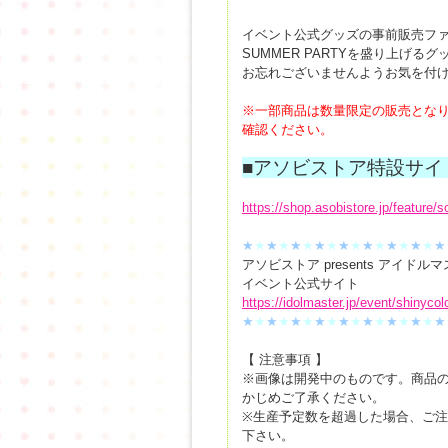
イベント公式グッズの事前販売フ
SUMMER PARTYを盛り上げ
お忘れございませんようお気を付
※一部商品は数量限定の販売とな
確認ください。
■アソビストア特設サイ
https://shop.asobistore.jp/feature/
★
★
★
★
★
★
★
★
★
★
★
★
★
★
★
★
★
アソビストア presents アイ
イベント公式サイト
https://idolmaster.jp/event/shinyc
★
★
★
★
★
★
★
★
★
★
★
★
★
★
★
★
★
【 注意事項 】
※画像は開発中のものです。商品
かじめご了承ください。
※生産予定数を超過した場合、ご
下さい。