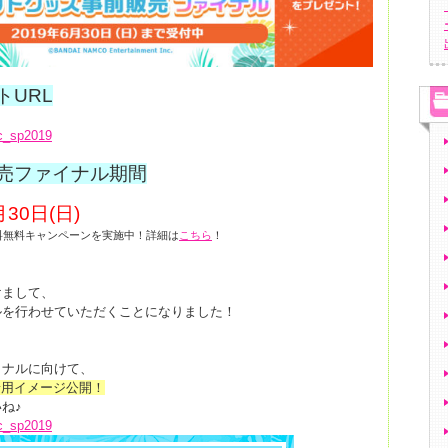
トURL
sc_sp2019
売ファイナル期間
月30日(日)
料無料キャンペーンを実施中！詳細は
こちら
！
けまして、
ルを行わせていただくことになりました！
イナルに向けて、
着用イメージ公開！
ね♪
sc_sp2019