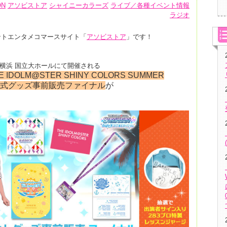
ON
アソビストア
シャイニーカラーズ
ライブ／各種イベント情報
ラジオ
！
ントエンタメコマースサイト「
アソビストア
」です！
ィコ横浜 国立大ホールにて開催される
E IDOLM@STER SHINY COLORS SUMMER
公式グッズ
事前販売ファイナル
が