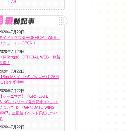
« 7月
2020年7月29日
アイドルマスターOFFICIAL WEB
リニューアルOPEN！
2020年7月29日
《偶像大師》OFFICIAL WEB 翻新
登場！
2020年7月22日
【SideM5th】公式グッズが7月26日
(日)まで受注中！
2020年7月22日
【シャニマス】「GR@DATE
WING」シリーズ発売記念イベント
について ＆ 「GR@DATE WING
06/07」生配信イベント詳細につい
て
2020年7月22日