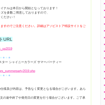
ァイナルは
本日から開始
となっております！
るグッズを多数ご用意しておりますので、
けください！
りますのでご注意ください。詳細はアソビストア特設サイトをご
トURL
sc_sp2019
★
★
★
★
ドルマスター シャイニーカラーズ サマーパーティー
olors_summerparty2019.php
★
★
★
★
の仕様及び内容は、予告なく変更となる場合がございます。あら
注文の途中終了や発売日の変更を行う場合がございます。ご了承