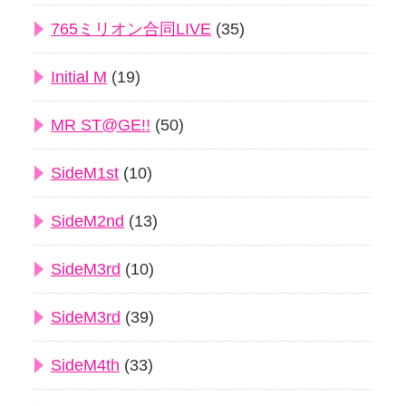
765ミリオン合同LIVE
(35)
Initial M
(19)
MR ST@GE!!
(50)
SideM1st
(10)
SideM2nd
(13)
SideM3rd
(10)
SideM3rd
(39)
SideM4th
(33)