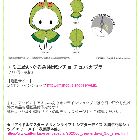
・ミニぬいぐるみ用ポンチョ チュパカブラ
1,500円（税抜）
【通販サイト】
Giftオンラインショップ
http://giftshop.jz.shopserve.jp/
また、アソビストア＆あみあみオンラインショップでは今回ご紹介した以
外の商品も通販受付予定です！
詳細は下記URL特設サイトの販売グッズページよりご確認ください。
★『アイドルマスター ミリオンライブ！ シアターデイズ ３周年記念ショ
ップ in アニメイト秋葉原本館』
https://www.gift-gift.jp/event/special/202006_theaterdays_3rd_shop.html