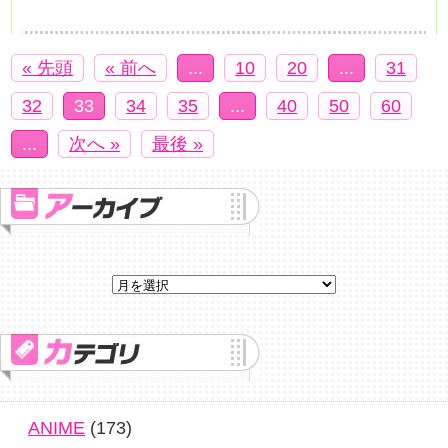
« 先頭
« 前へ
...
10
20
...
31
32
33
34
35
...
40
50
60
...
次へ »
最後 »
ANIME
(173)