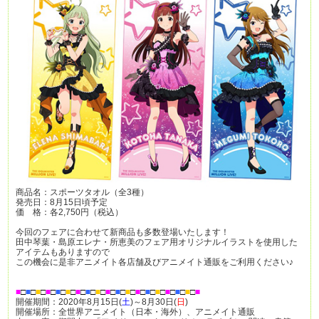
商品名：スポーツタオル（全3種）
発売日：8月15日頃予定
価 格：各2,750円（税込）
今回のフェアに合わせて新商品も多数登場いたします！
田中琴葉・島原エレナ・所恵美のフェア用オリジナルイラストを使用した
アイテムもありますので
この機会に是非アニメイト各店舗及びアニメイト通販をご利用ください♪
■
□
■
□
■
□
■
□
■
□
■
□
■
□
■
□
■
□
■
□
■
□
■
□
■
□
■
□
■
□
■
□
■
□
■
□
■
開催期間：2020年8月15日(
土
)～8月30日(
日
)
開催場所：全世界アニメイト（日本・海外）、アニメイト通販