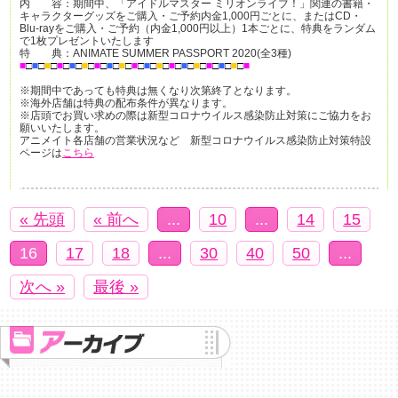
内 容：期間中、「アイドルマスター ミリオンライブ！」関連の書籍・
キャラクターグッズをご購入・ご予約内金1,000円ごとに、またはCD・
Blu-rayをご購入・ご予約（内金1,000円以上）1本ごとに、特典をランダム
で1枚プレゼントいたします
特 典：ANIMATE SUMMER PASSPORT 2020(全3種)
■
□
■
□
■
□
■
□
■
□
■
□
■
□
■
□
■
□
■
□
■
□
■
□
■
□
■
□
■
□
■
□
■
□
■
□
■
※期間中であっても特典は無くなり次第終了となります。
※海外店舗は特典の配布条件が異なります。
※店頭でお買い求めの際は新型コロナウイルス感染防止対策にご協力をお
願いいたします。
アニメイト各店舗の営業状況など 新型コロナウイルス感染防止対策特設
ページは
こちら
« 先頭
« 前へ
...
10
...
14
15
16
17
18
...
30
40
50
...
次へ »
最後 »