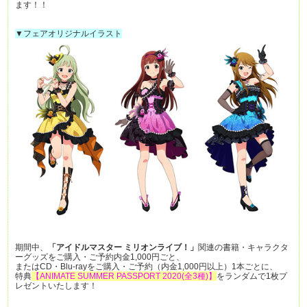
ます！！
▼フェアオリジナルイラスト
期間中、
「アイドルマスター ミリオンライブ！」
関連の書籍・キャラクタ
ーグッズをご購入・ご予約内金1,000円ごと、
またはCD・Blu-rayをご購入・ご予約（内金1,000円以上）1本ごとに、
特典
【ANIMATE SUMMER PASSPORT 2020(全3種)】
をランダムで1枚プ
レゼントいたします！