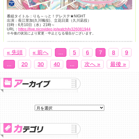
番組タイトル：りも～っと！デレステ★NIGHT
出演：長江里加(久川颯役)、立花日菜（久川凪役）
日時：6月10日（水）21時～
URL：
https://live.nicovideo.jp/watch/lv326081944
※今後の状況により変更・中止となる場合がございます。
« 先頭
« 前へ
...
5
6
7
8
9
...
20
30
40
...
次へ »
最後 »