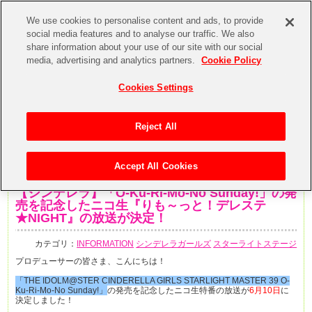
We use cookies to personalise content and ads, to provide
social media features and to analyse our traffic. We also
share information about your use of our site with our social
media, advertising and analytics partners.
Cookie Policy
Cookies Settings
Reject All
Accept All Cookies
2020年6月1日
【シンデレラ】「O-Ku-Ri-Mo-No Sunday!」の発
売を記念したニコ生『りも～っと！デレステ
★NIGHT』の放送が決定！
カテゴリ：
INFORMATION
シンデレラガールズ
スターライトステージ
プロデューサーの皆さま、こんにちは！
「THE IDOLM@STER CINDERELLA GIRLS STARLIGHT MASTER 39 O-
Ku-Ri-Mo-No Sunday!」
の発売を記念したニコ生特番の放送が
6月10日
に
決定しました！