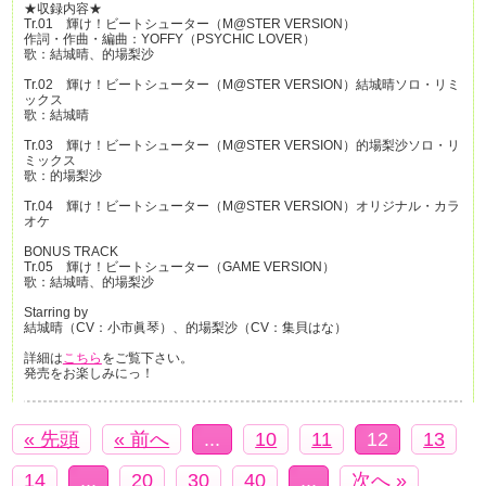
★収録内容★
Tr.01 輝け！ビートシューター（M@STER VERSION）
作詞・作曲・編曲：YOFFY（PSYCHIC LOVER）
歌：結城晴、的場梨沙
Tr.02 輝け！ビートシューター（M@STER VERSION）結城晴ソロ・リミ
ックス
歌：結城晴
Tr.03 輝け！ビートシューター（M@STER VERSION）的場梨沙ソロ・リ
ミックス
歌：的場梨沙
Tr.04 輝け！ビートシューター（M@STER VERSION）オリジナル・カラ
オケ
BONUS TRACK
Tr.05 輝け！ビートシューター（GAME VERSION）
歌：結城晴、的場梨沙
Starring by
結城晴（CV：小市眞琴）、的場梨沙（CV：集貝はな）
詳細は
こちら
をご覧下さい。
発売をお楽しみにっ！
« 先頭
« 前へ
...
10
11
12
13
14
...
20
30
40
...
次へ »