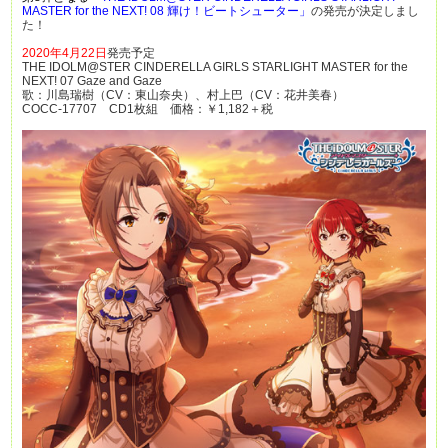
MASTER for the NEXT! 08 輝け！ビートシューター」
の発売が決定しまし
た！
2020年4月22日
発売予定
THE IDOLM@STER CINDERELLA GIRLS STARLIGHT MASTER for the
NEXT! 07 Gaze and Gaze
歌：川島瑞樹（CV：東山奈央）、村上巴（CV：花井美春）
COCC-17707 CD1枚組 価格：￥1,182＋税