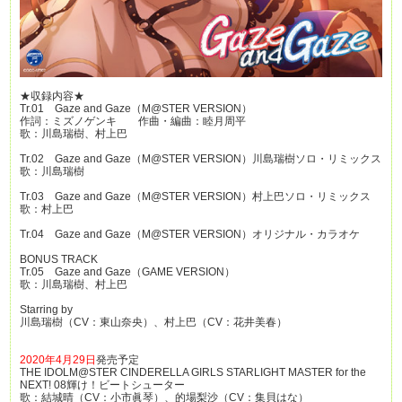
★収録内容★
Tr.01 Gaze and Gaze（M@STER VERSION）
作詞：ミズノゲンキ 作曲・編曲：睦月周平
歌：川島瑞樹、村上巴
Tr.02 Gaze and Gaze（M@STER VERSION）川島瑞樹ソロ・リミックス
歌：川島瑞樹
Tr.03 Gaze and Gaze（M@STER VERSION）村上巴ソロ・リミックス
歌：村上巴
Tr.04 Gaze and Gaze（M@STER VERSION）オリジナル・カラオケ
BONUS TRACK
Tr.05 Gaze and Gaze（GAME VERSION）
歌：川島瑞樹、村上巴
Starring by
川島瑞樹（CV：東山奈央）、村上巴（CV：花井美春）
2020年4月29日
発売予定
THE IDOLM@STER CINDERELLA GIRLS STARLIGHT MASTER for the
NEXT! 08輝け！ビートシューター
歌：結城晴（CV：小市眞琴）、的場梨沙（CV：集貝はな）