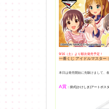
9/16（土）より順次発売予定！
一番くじ アイドルマスター シ
本日は発売開始に先駆けまして、各
A賞
：
掛式(かけしき)アートポスタ