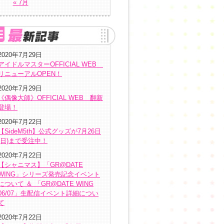
« 7月
2020年7月29日
アイドルマスターOFFICIAL WEB
リニューアルOPEN！
2020年7月29日
《偶像大師》OFFICIAL WEB 翻新
登場！
2020年7月22日
【SideM5th】公式グッズが7月26日
(日)まで受注中！
2020年7月22日
【シャニマス】「GR@DATE
WING」シリーズ発売記念イベント
について ＆ 「GR@DATE WING
06/07」生配信イベント詳細につい
て
2020年7月22日